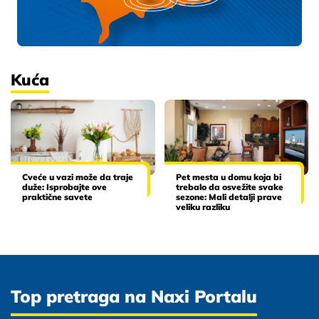
Kuća
Cveće u vazi može da traje
Pet mesta u domu koja bi
duže: Isprobajte ove
trebalo da osvežite svake
praktične savete
sezone: Mali detalji prave
veliku razliku
Top pretraga na Naxi Portalu