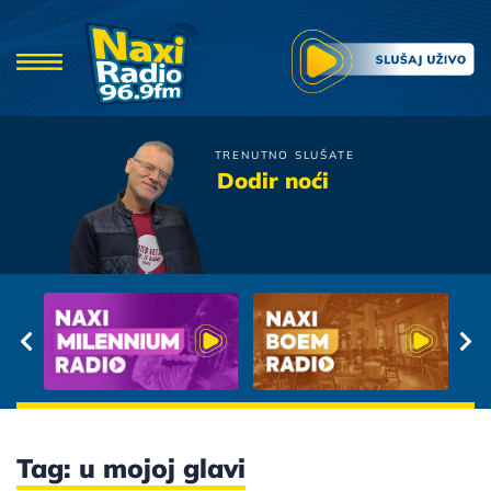
TRENUTNO SLUŠATE
Bijelo Dugme
Dodir noći
Lazes
Tag: u mojoj glavi