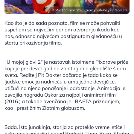
Foto: U mojoj glavi Izvor: youtube printscreen
Kao što je do sada poznato, film se može pohvaliti
uspehom sa najvećim danom otvaranja ikada kod
nas, odnosno najvećom postignutom gledanošću u
startu prikazivanja filma.
"U mojoj glavi 2" je nastavak istoimene Pixarove priče
koja je pre devet godina zaintrigirala gledalište širom
sveta. Reditelj Pit Dokter dočarao je tada kako se
ljudske emocija nadmeću u umu jedne devojčice,
utičući na njeno ponašanje i odrastanje. Animacija je
osvojila nagradu Oskar za najbolji animirani film
(2016.) a takođe ovenčana je i BAFTA priznanjem,
kao i prestižnim Zlatnim globusom.
Sada, ista junakinja, starija za proteklo vreme, stiče i
neke nove emocije i pored Radosti, Tuge, Besa, Straha