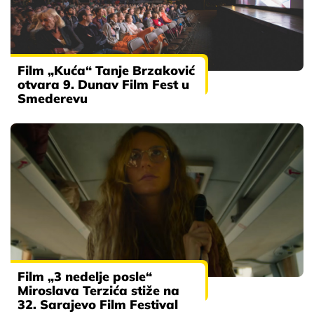
Film „Kuća“ Tanje Brzaković
otvara 9. Dunav Film Fest u
Smederevu
Film „3 nedelje posle“
Miroslava Terzića stiže na
32. Sarajevo Film Festival