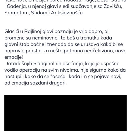
i Gađenja, u njenoj glavi sledi suočavanje sa Zavišću,
Sramotom, Stidom i Anksioznošću.
Glasići u Rajlinoj glavi poznaju je vrlo dobro, ali
promene su neminovne i to baš u trenutku kada
glavni štab počne iznenada da se urušava kako bi se
napravio prostor za nešto potpuno neočekivano, nove
emocije!
Dotadašnjih 5 originalnih osećanja, koje je uspešno
vodilo operaciju na svim nivoima, nije sigurno kako da
nastupi i kako da se "oseća" kada im se pojave novi,
od emocija sazdani drugari.