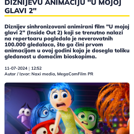
DIZNIJEVU ANIMACIJU "U MOJOJ
GLAVI 2"
Diznijev sinhronizovani animirani film "U mojoj
glavi 2" (Inside Out 2) koji se trenutno nalazi
na repertoaru pogledalo je neverovatnih
100.000 gledalaca, što ga čini prvom
animacijom u ovoj godini koja je dosegla toliku
gledanost u domaćim bioskopima.
11-07-2024
12:52
|
Autor / Izvor: Naxi media, MegaComFilm PR