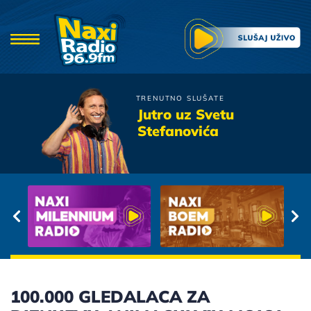
TRENUTNO SLUŠATE
Dejan Cukic
Jutro uz Svetu
Letnje Kise
Stefanovića
100.000 GLEDALACA ZA