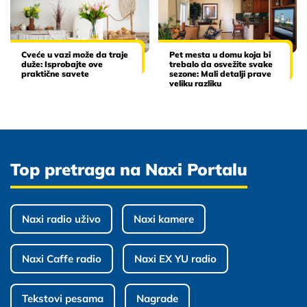
Cveće u vazi može da traje
Pet mesta u domu koja bi
duže: Isprobajte ove
trebalo da osvežite svake
praktične savete
sezone: Mali detalji prave
veliku razliku
Top pretraga na Naxi Portalu
Naxi radio uživo
Naxi kamere
Naxi Caffe radio
Naxi EX YU radio
Tekstovi pesama
Nagrade