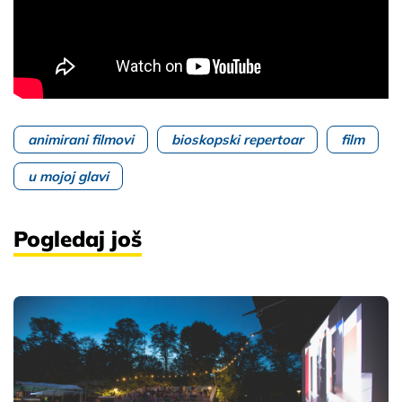
animirani filmovi
bioskopski repertoar
film
u mojoj glavi
Pogledaj još