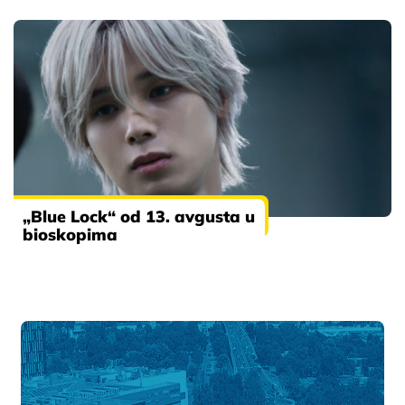
„Blue Lock“ od 13. avgusta u
bioskopima