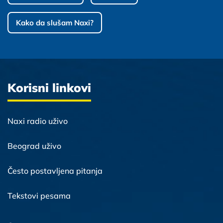
Kako da slušam Naxi?
Korisni linkovi
Naxi radio uživo
Beograd uživo
Često postavljena pitanja
Tekstovi pesama