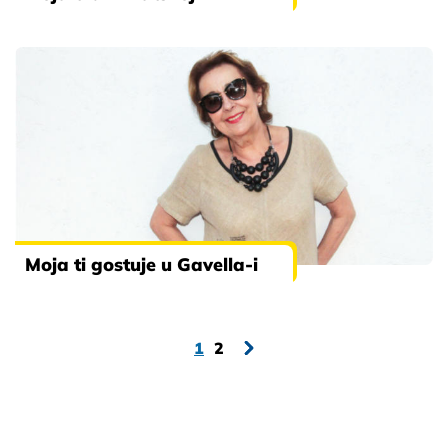
Moja ti gostuje u Gavella-i
1
2