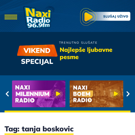
TRENUTNO SLUŠATE
Hari Mata Hari
Najlepše ljubavne
Bas Ti Lijepo Stoje Suze
pesme
Tag: tanja boskovic