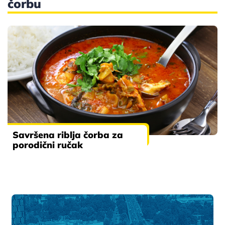
čorbu
Savršena riblja čorba za
porodični ručak