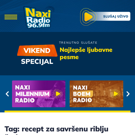
TRENUTNO SLUŠATE
Frajle
Najlepše ljubavne
Menjam Dane
pesme
Tag: recept za savršenu riblju