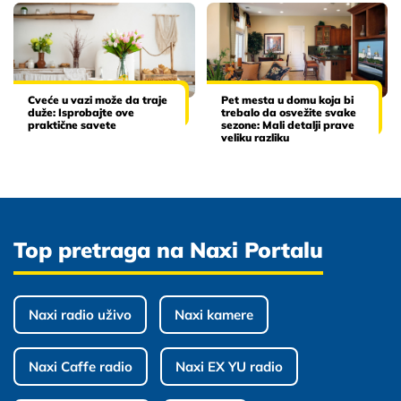
Cveće u vazi može da traje
Pet mesta u domu koja bi
duže: Isprobajte ove
trebalo da osvežite svake
praktične savete
sezone: Mali detalji prave
veliku razliku
Top pretraga na Naxi Portalu
Naxi radio uživo
Naxi kamere
Naxi Caffe radio
Naxi EX YU radio