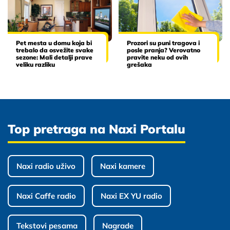
Pet mesta u domu koja bi
Prozori su puni tragova i
trebalo da osvežite svake
posle pranja? Verovatno
sezone: Mali detalji prave
pravite neku od ovih
veliku razliku
grešaka
Top pretraga na Naxi Portalu
Naxi radio uživo
Naxi kamere
Naxi Caffe radio
Naxi EX YU radio
Tekstovi pesama
Nagrade