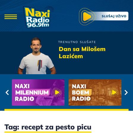
TRENUTNO SLUŠATE
Oliver Dragojevic
Dan sa Milošem
Sa dva zrna laznog srebra
Lazićem
Tag: recept za pesto picu