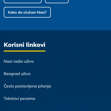
Kako da slušam Naxi?
Korisni linkovi
Naxi radio uživo
Beograd uživo
Često postavljena pitanja
Tekstovi pesama