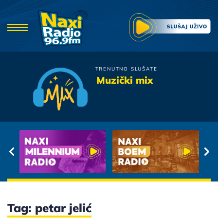
TRENUTNO SLUŠATE
Rogati & Boris
Muzički mix
Rezak
Pozelim Ti Srecu
Tag: petar jelić