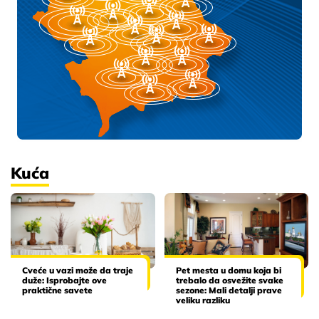
Kuća
Cveće u vazi može da traje
Pet mesta u domu koja bi
duže: Isprobajte ove
trebalo da osvežite svake
praktične savete
sezone: Mali detalji prave
veliku razliku