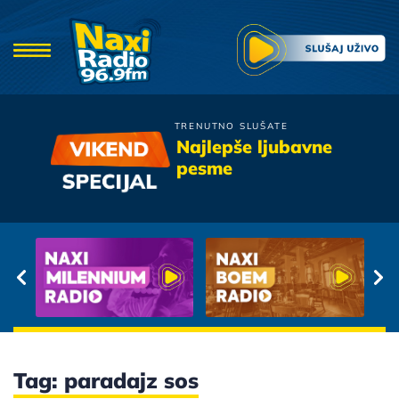
TRENUTNO SLUŠATE
Gibonni
Najlepše ljubavne
Judi, Zviri, Bestimje
pesme
Tag: paradajz sos