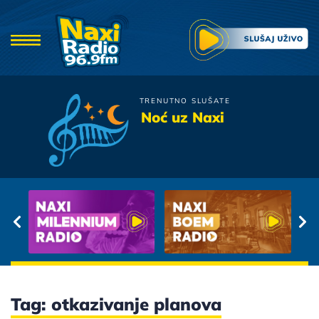
TRENUTNO SLUŠATE
Merlin
Noć uz Naxi
Hitna
Tag: otkazivanje planova