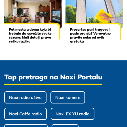
Pet mesta u domu koja bi
Prozori su puni tragova i
trebalo da osvežite svake
posle pranja? Verovatno
sezone: Mali detalji prave
pravite neku od ovih
veliku razliku
grešaka
Top pretraga na Naxi Portalu
Naxi radio uživo
Naxi kamere
Naxi Caffe radio
Naxi EX YU radio