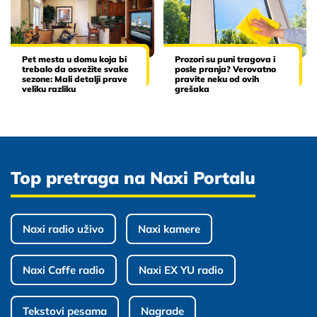
Pet mesta u domu koja bi
Prozori su puni tragova i
trebalo da osvežite svake
posle pranja? Verovatno
sezone: Mali detalji prave
pravite neku od ovih
veliku razliku
grešaka
Top pretraga na Naxi Portalu
Naxi radio uživo
Naxi kamere
Naxi Caffe radio
Naxi EX YU radio
Tekstovi pesama
Nagrade