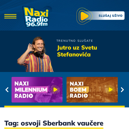
TRENUTNO SLUŠATE
Zeljko Samardzic
Jutro uz Svetu
Nisi Ti
Stefanovića
Tag: osvoji Sberbank vaučere