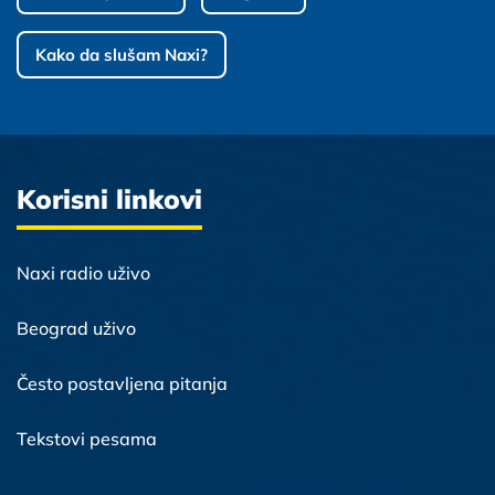
Kako da slušam Naxi?
Korisni linkovi
Naxi radio uživo
Beograd uživo
Često postavljena pitanja
Tekstovi pesama