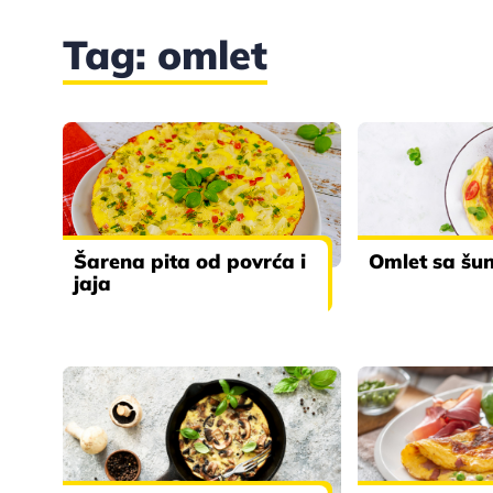
Tag: omlet
Šarena pita od povrća i
Omlet sa šu
jaja