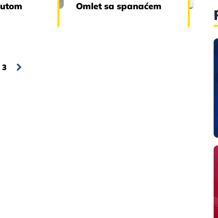
šutom
Omlet sa spanaćem
3