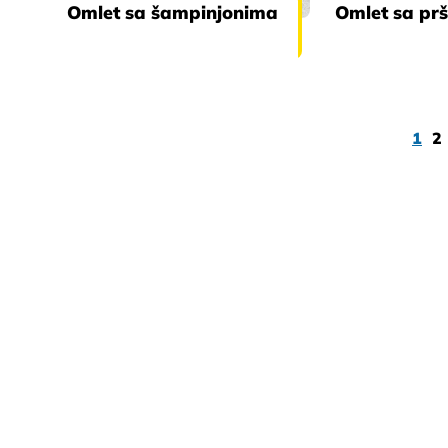
Omlet sa šampinjonima
Omlet sa pr
1
2