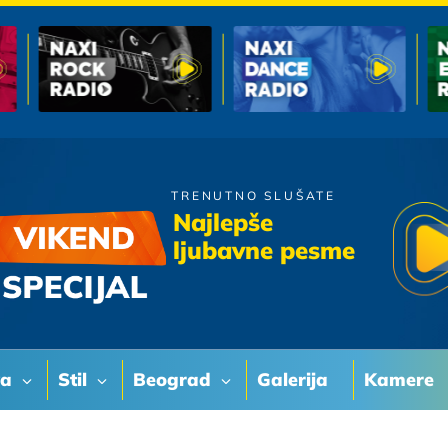
TRENUTNO SLUŠATE
Bijelo Dugme
Najlepše
A i Ti Me Iznevjeri
ljubavne pesme
va
Stil
Beograd
Galerija
Kamere