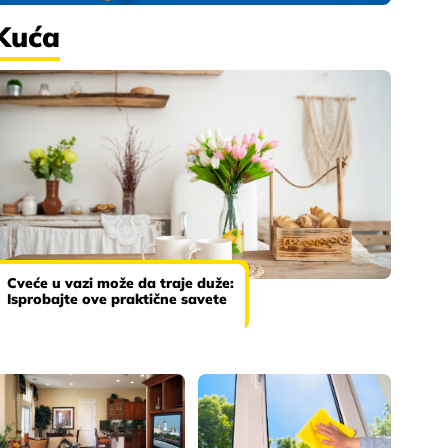
Kuća
Cveće u vazi može da traje duže:
Isprobajte ove praktične savete