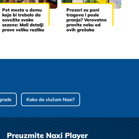
Pet mesta u domu
Prozori su puni
koja bi trebalo da
tragova i posle
osvežite svake
pranja? Verovatno
sezone: Mali detalji
pravite neku od
prave veliku razliku
ovih grešaka
grade
Kako da slušam Naxi?
Preuzmite Naxi Player