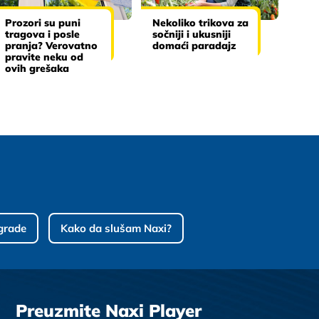
Prozori su puni
Nekoliko trikova za
tragova i posle
sočniji i ukusniji
pranja? Verovatno
domaći paradajz
pravite neku od
ovih grešaka
grade
Kako da slušam Naxi?
Preuzmite Naxi Player