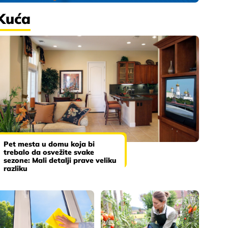
Kuća
Pet mesta u domu koja bi
trebalo da osvežite svake
sezone: Mali detalji prave veliku
razliku