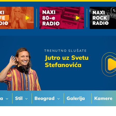
TRENUTNO SLUŠATE
Massimo
Jutro uz Svetu
Mali Krug
Stefanovića
va
Stil
Beograd
Galerija
Kamere