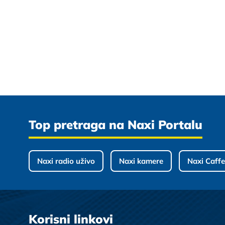
Top pretraga na Naxi Portalu
Naxi radio uživo
Naxi kamere
Naxi Caffe
Korisni linkovi