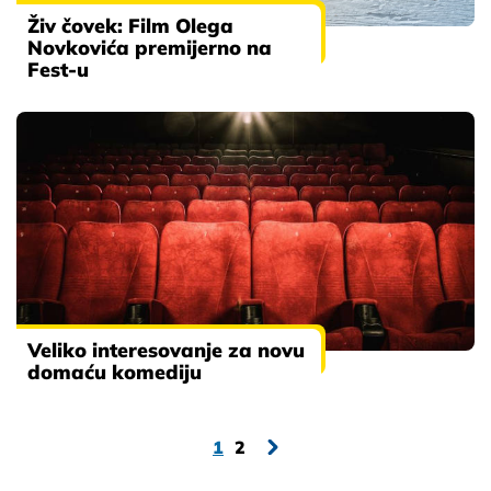
Živ čovek: Film Olega
Novkovića premijerno na
Fest-u
Veliko interesovanje za novu
domaću komediju
1
2