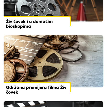
Živ čovek i u domaćim
bioskopima
Održana premijera filma Živ
čovek