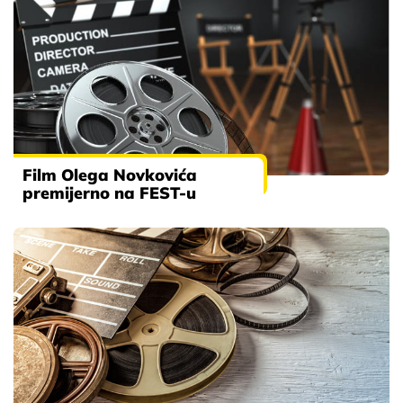
Film Olega Novkovića
premijerno na FEST-u