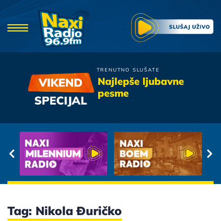
TRENUTNO SLUŠATE
Zdravko Colic
Najlepše ljubavne
Jedina
pesme
Tag: Nikola Đuričko