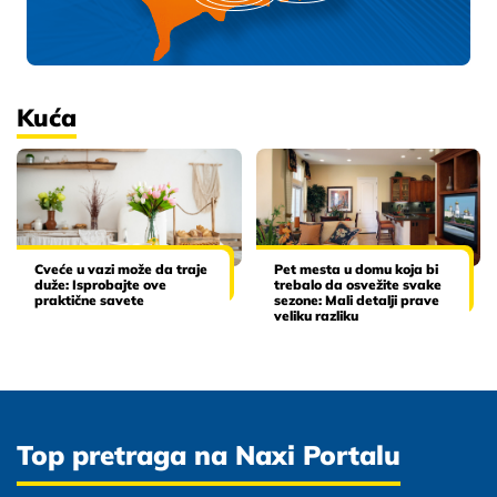
Kuća
Cveće u vazi može da traje
Pet mesta u domu koja bi
duže: Isprobajte ove
trebalo da osvežite svake
praktične savete
sezone: Mali detalji prave
veliku razliku
Top pretraga na Naxi Portalu