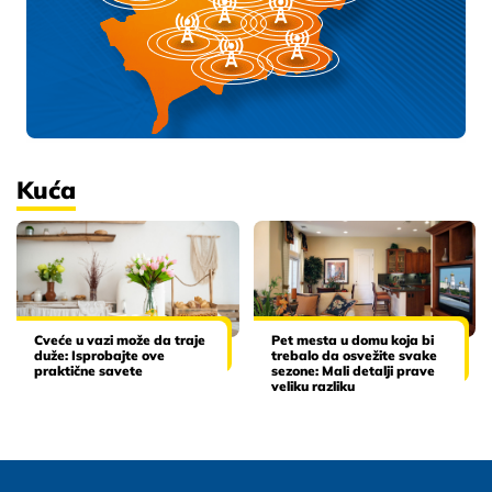
Kuća
Cveće u vazi može da traje
Pet mesta u domu koja bi
duže: Isprobajte ove
trebalo da osvežite svake
praktične savete
sezone: Mali detalji prave
veliku razliku