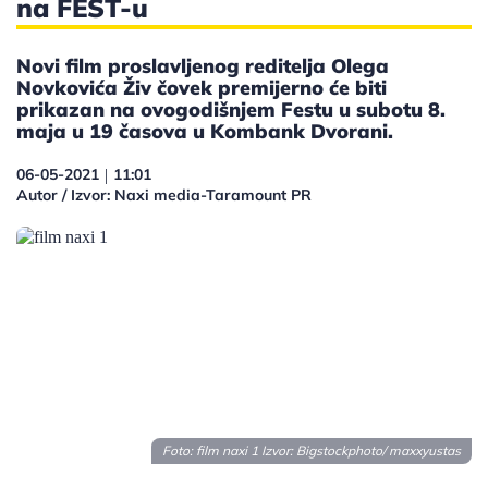
na FEST-u
Novi film proslavljenog reditelja Olega
Novkovića Živ čovek premijerno će biti
prikazan na ovogodišnjem Festu u subotu 8.
maja u 19 časova u Kombank Dvorani.
06-05-2021
11:01
|
Autor / Izvor: Naxi media-Taramount PR
Foto: film naxi 1 Izvor: Bigstockphoto/ maxxyustas