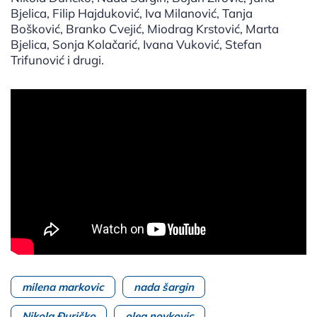
Bjelica, Filip Hajduković, Iva Milanović, Tanja
Bošković, Branko Cvejić, Miodrag Krstović, Marta
Bjelica, Sonja Kolačarić, Ivana Vuković, Stefan
Trifunović i drugi.
milena markovic
nada šargin
Nikola Đuričko
oleg novkovic