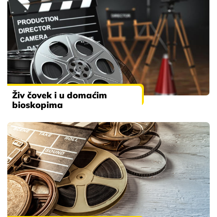
Živ čovek i u domaćim
bioskopima