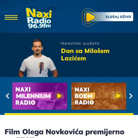
TRENUTNO SLUŠATE
Dino Merlin
Dan sa Milošem
Zauvijek ovako
Lazićem
Film Olega Novkovića premijerno