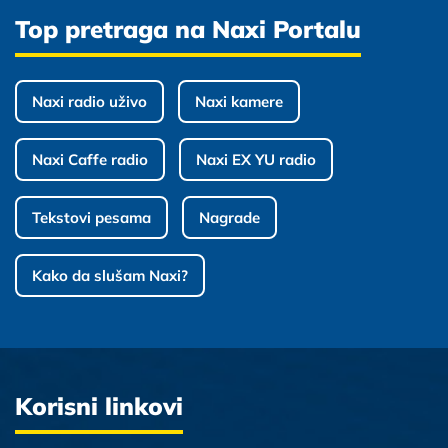
Top pretraga na Naxi Portalu
Naxi radio uživo
Naxi kamere
Naxi Caffe radio
Naxi EX YU radio
Tekstovi pesama
Nagrade
Kako da slušam Naxi?
Korisni linkovi