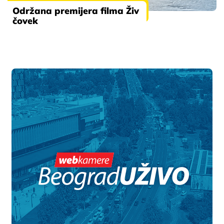
Održana premijera filma Živ
čovek