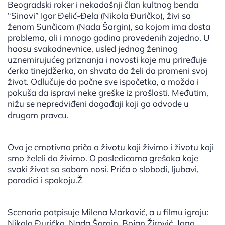
Beogradski roker i nekadašnji član kultnog benda
“Sinovi” Igor Đelić-Đela (Nikola Đuričko), živi sa
ženom Sunčicom (Nada Šargin), sa kojom ima dosta
problema, ali i mnogo godina provedenih zajedno. U
haosu svakodnevnice, usled jednog ženinog
uznemirujućeg priznanja i novosti koje mu priređuje
ćerka tinejdžerka, on shvata da želi da promeni svoj
život. Odlučuje da počne sve ispočetka, a možda i
pokuša da ispravi neke greške iz prošlosti. Međutim,
nižu se nepredviđeni događaji koji ga odvode u
drugom pravcu.
Ovo je emotivna priča o životu koji živimo i životu koji
smo želeli da živimo. O posledicama grešaka koje
svaki život sa sobom nosi. Priča o slobodi, ljubavi,
porodici i spokoju.Ž
Scenario potpisuje Milena Marković, a u filmu igraju:
Nikola Đuričko, Nada Šargin, Bojan Žirović, Jana