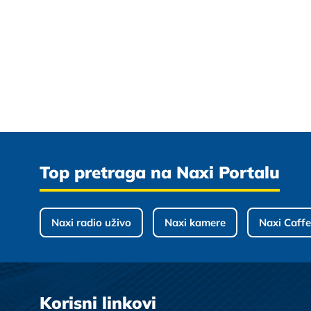
Top pretraga na Naxi Portalu
Naxi radio uživo
Naxi kamere
Naxi Caffe
Korisni linkovi