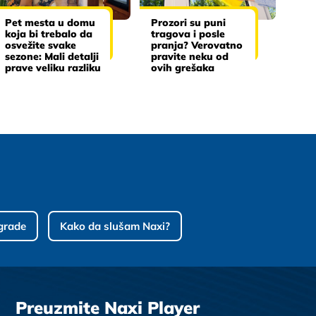
Pet mesta u domu
Prozori su puni
koja bi trebalo da
tragova i posle
osvežite svake
pranja? Verovatno
sezone: Mali detalji
pravite neku od
prave veliku razliku
ovih grešaka
grade
Kako da slušam Naxi?
Preuzmite Naxi Player