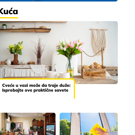
Kuća
Cveće u vazi može da traje duže:
Isprobajte ove praktične savete