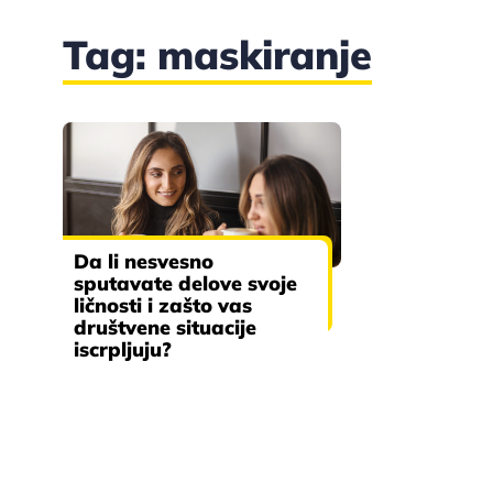
Tag: maskiranje
Da li nesvesno
sputavate delove svoje
ličnosti i zašto vas
društvene situacije
iscrpljuju?