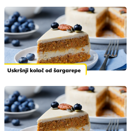
Uskršnji kolač od šargarepe