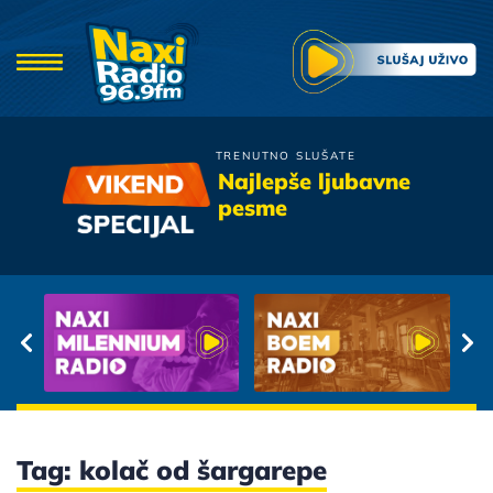
TRENUTNO SLUŠATE
Tony Cetinski
Najlepše ljubavne
Opet si pobijedila
pesme
Tag: kolač od šargarepe