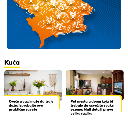
Kuća
Cveće u vazi može da traje
Pet mesta u domu koja bi
duže: Isprobajte ove
trebalo da osvežite svake
praktične savete
sezone: Mali detalji prave
veliku razliku