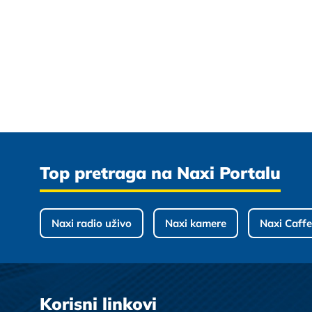
Top pretraga na Naxi Portalu
Naxi radio uživo
Naxi kamere
Naxi Caffe
Korisni linkovi