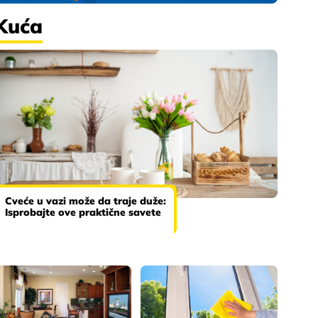
Kuća
Cveće u vazi može da traje duže:
Isprobajte ove praktične savete