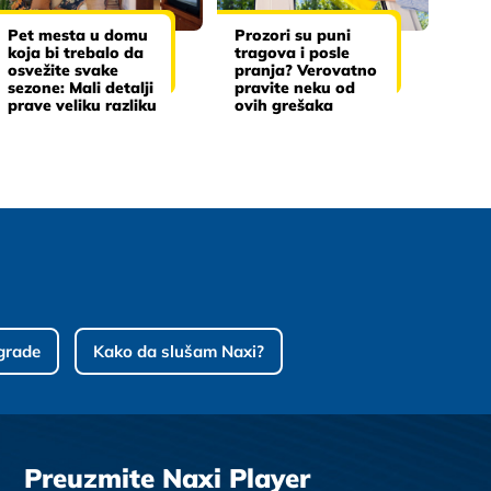
Pet mesta u domu
Prozori su puni
koja bi trebalo da
tragova i posle
osvežite svake
pranja? Verovatno
sezone: Mali detalji
pravite neku od
prave veliku razliku
ovih grešaka
grade
Kako da slušam Naxi?
Preuzmite Naxi Player