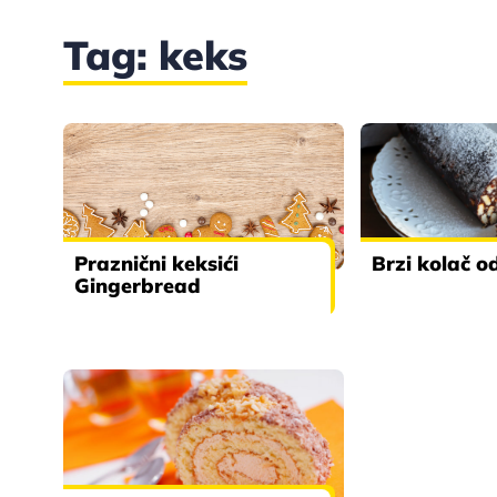
Tag: keks
Praznični keksići
Brzi kolač o
Gingerbread