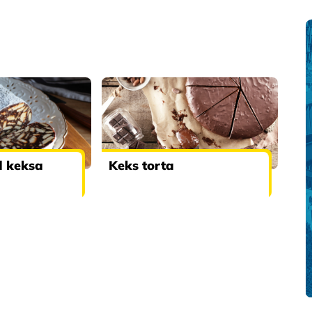
d keksa
Keks torta