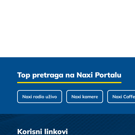
Top pretraga na Naxi Portalu
Naxi radio uživo
Naxi kamere
Naxi Caffe
Korisni linkovi