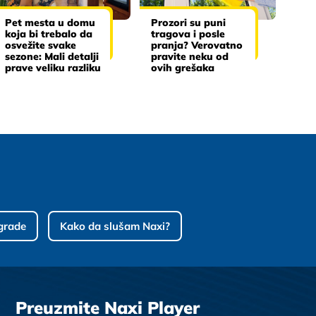
Pet mesta u domu
Prozori su puni
koja bi trebalo da
tragova i posle
osvežite svake
pranja? Verovatno
sezone: Mali detalji
pravite neku od
prave veliku razliku
ovih grešaka
grade
Kako da slušam Naxi?
Preuzmite Naxi Player