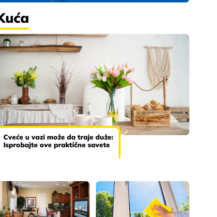
Kuća
Cveće u vazi može da traje duže:
Isprobajte ove praktične savete