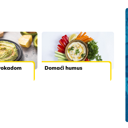
vokadom
Domaći humus