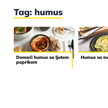
Tag: humus
Domaći humus sa ljutom
Humus sa a
paprikom