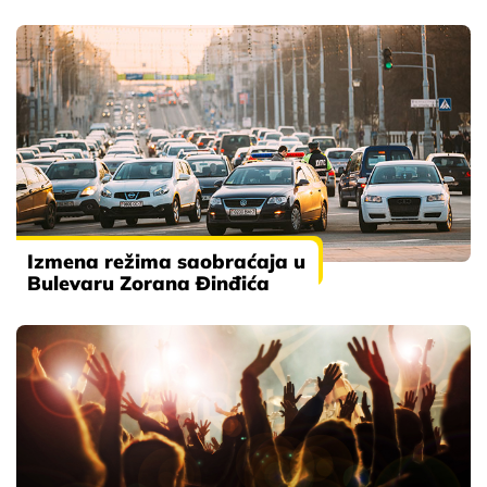
Izmena režima saobraćaja u
Bulevaru Zorana Đinđića