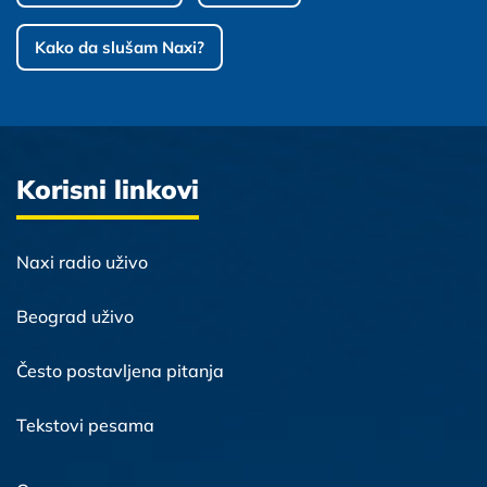
Kako da slušam Naxi?
Korisni linkovi
Naxi radio uživo
Beograd uživo
Često postavljena pitanja
Tekstovi pesama