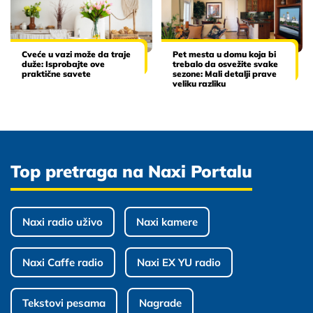
Cveće u vazi može da traje
Pet mesta u domu koja bi
duže: Isprobajte ove
trebalo da osvežite svake
praktične savete
sezone: Mali detalji prave
veliku razliku
Top pretraga na Naxi Portalu
Naxi radio uživo
Naxi kamere
Naxi Caffe radio
Naxi EX YU radio
Tekstovi pesama
Nagrade