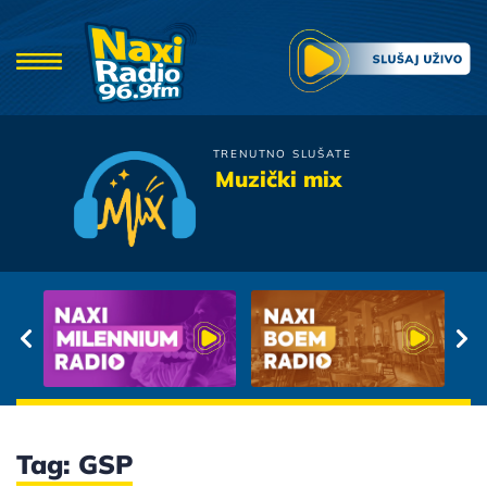
TRENUTNO SLUŠATE
Viktorija
Muzički mix
Arija
Tag: GSP