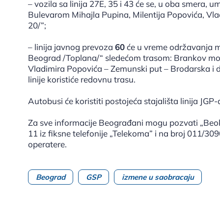
– vozila sa linija 27E, 35 i 43 će se, u oba smera, 
Bulevarom Mihajla Pupina, Milentija Popovića, Vl
20/”;
– linija javnog prevoza
60
će u vreme održavanja ma
Beograd /Toplana/“ sledećom trasom: Brankov most
Vladimira Popovića – Zemunski put – Brodarska i d
linije koristiće redovnu trasu.
Autobusi će koristiti postojeća stajališta linija JGP-
Za sve informacije Beograđani mogu pozvati „Beok
11 iz fiksne telefonije „Telekoma” i na broj 011/30
operatere.
Beograd
GSP
izmene u saobracaju