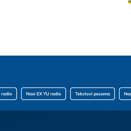
 radio
Naxi EX YU radio
Tekstovi pesama
Na