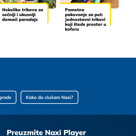
Nekoliko trikova za
Pametno
sočniji i ukusniji
pakovanje za put:
domaći paradajz
Jednostavni trikovi
koji štede prostor u
koferu
grade
Kako da slušam Naxi?
Preuzmite Naxi Player