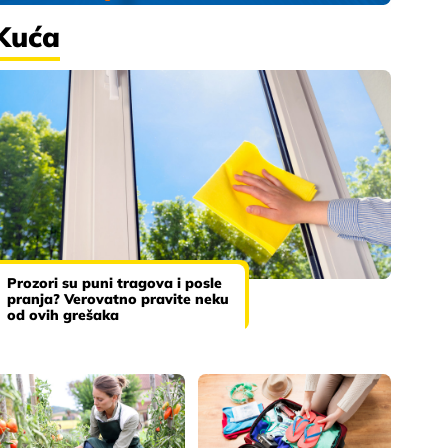
Kuća
Prozori su puni tragova i posle
pranja? Verovatno pravite neku
od ovih grešaka