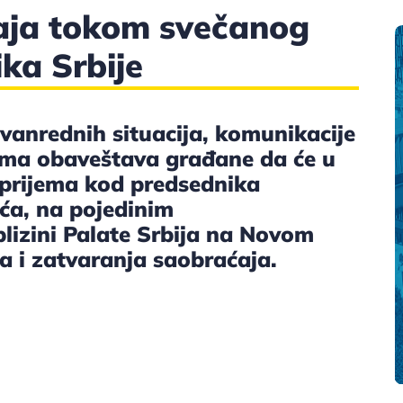
aja tokom svečanog
ka Srbije
 vanrednih situacija, komunikacije
ima obaveštava građane da će u
 prijema kod predsednika
ća, na pojedinim
lizini Palate Srbija na Novom
 i zatvaranja saobraćaja.