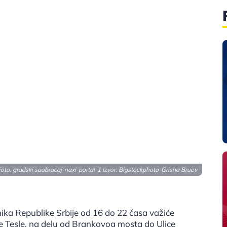
oto: gradski saobracaj-naxi-portal-1 Izvor:
Bigstockphoto-Grisha Bruev
ka Republike Srbije od 16 do 22 časa važiće
e Tesle, na delu od Brankovog mosta do Ulice