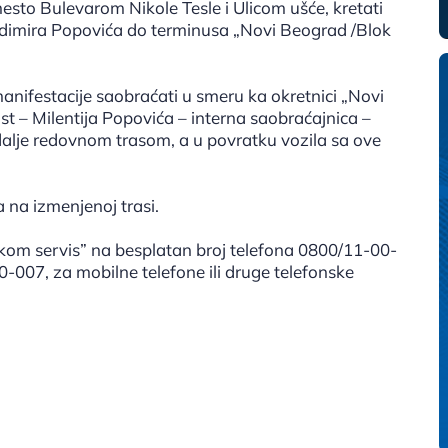
umesto Bulevarom Nikole Tesle i Ulicom ušće, kretati
adimira Popovića do terminusa „Novi Beograd /Blok
nifestacije saobraćati u smeru ka okretnici „Novi
 – Milentija Popovića – interna saobraćajnica –
alje redovnom trasom, a u povratku vozila sa ove
a na izmenjenoj trasi.
om servis” na besplatan broj telefona 0800/11-00-
90-007, za mobilne telefone ili druge telefonske