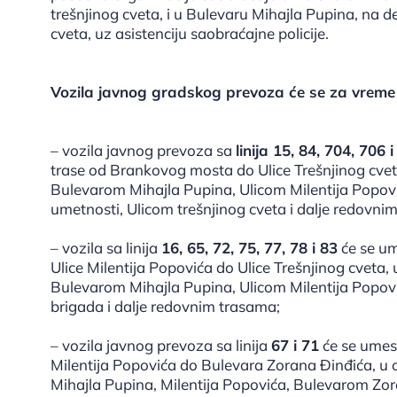
trešnjinog cveta, i u Bulevaru Mihajla Pupina, na de
cveta, uz asistenciju saobraćajne policije.
Vozila javnog gradskog prevoza će se za vreme 
– vozila javnog prevoza sa
linija 15, 84, 704, 706 
trase od Brankovog mosta do Ulice Trešnjinog cve
Bulevarom Mihajla Pupina, Ulicom Milentija Popo
umetnosti, Ulicom trešnjinog cveta i dalje redovni
– vozila sa linija
16, 65, 72, 75, 77, 78 i 83
će se um
Ulice Milentija Popovića do Ulice Trešnjinog cveta
Bulevarom Mihajla Pupina, Ulicom Milentija Popov
brigada i dalje redovnim trasama;
– vozila javnog prevoza sa linija
67 i 71
će se umest
Milentija Popovića do Bulevara Zorana Đinđića, u
Mihajla Pupina, Milentija Popovića, Bulevarom Zor