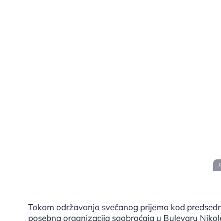
F
Tokom održavanja svečanog prijema kod predsedni
posebna organizacija saobraćaja u Bulevaru Nikol