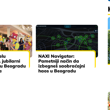
elu
NAXI Navigator:
 jubilarni
Pametniji način da
m u Beogradu
izbegneš saobraćajni
a
haos u Beogradu