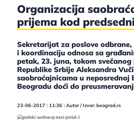
Organizacija saobrać
prijema kod predsedni
Sekretarijat za poslove odbrane,
i koordinaciju odnosa sa građan
petak, 23. juna, tokom svečanog
Republike Srbije Aleksandra Vuči
saobraćajnicama u neposrednoj b
Beogradu doći do preusmeravanja
23-06-2017
11:36
Autor / Izvor: beograd.rs
|
|