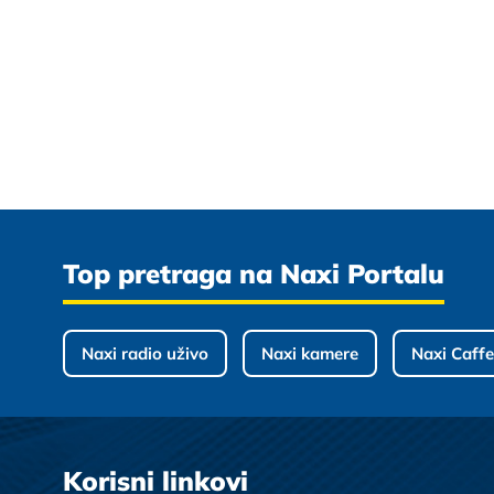
Top pretraga na Naxi Portalu
Naxi radio uživo
Naxi kamere
Naxi Caffe
Korisni linkovi