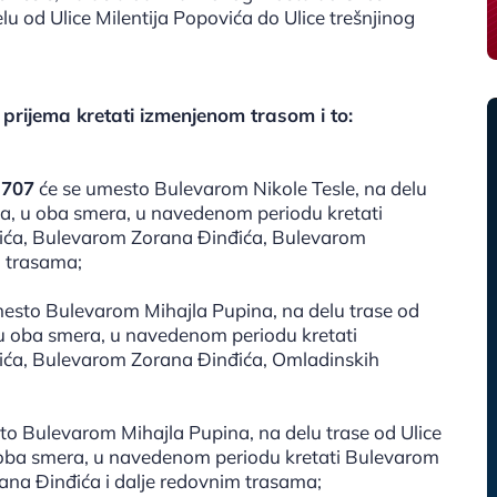
lu od Ulice Milentija Popovića do Ulice trešnjinog
prijema kretati izmenjenom trasom i to:
i 707
će se umesto Bulevarom Nikole Tesle, na delu
ta, u oba smera, u navedenom periodu kretati
vića, Bulevarom Zorana Đinđića, Bulevarom
m trasama;
esto Bulevarom Mihajla Pupina, na delu trase od
, u oba smera, u navedenom periodu kretati
ića, Bulevarom Zorana Đinđića, Omladinskih
o Bulevarom Mihajla Pupina, na delu trase od Ulice
 oba smera, u navedenom periodu kretati Bulevarom
ana Đinđića i dalje redovnim trasama;