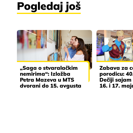
Pogledaj još
„Saga o stvaralačkim
Zabava za c
nemirima“: Izložba
porodicu: 40.
Petra Mazeva u MTS
Dečiji saja
dvorani do 15. avgusta
16. i 17. maj