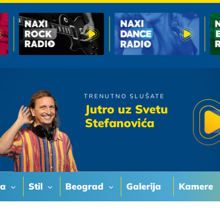
TRENUTNO SLUŠATE
Hari Mata Hari
Jutro uz Svetu
Lud Sam Za Tobom
Stefanovića
va
Stil
Beograd
Galerija
Kamere