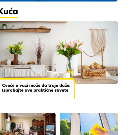
Kuća
Cveće u vazi može da traje duže:
Isprobajte ove praktične savete