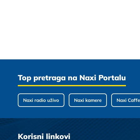
Top pretraga na Naxi Portalu
Naxi radio uživo
Naxi kamere
Naxi Caffe
Korisni linkovi