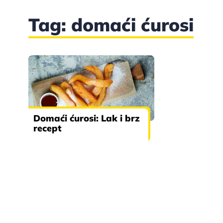
Tag: domaći ćurosi
Domaći ćurosi: Lak i brz
recept