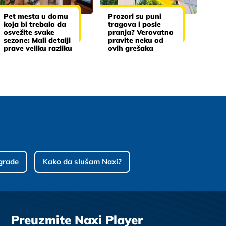
Pet mesta u domu
Prozori su puni
koja bi trebalo da
tragova i posle
osvežite svake
pranja? Verovatno
sezone: Mali detalji
pravite neku od
prave veliku razliku
ovih grešaka
grade
Kako da slušam Naxi?
Preuzmite Naxi Player