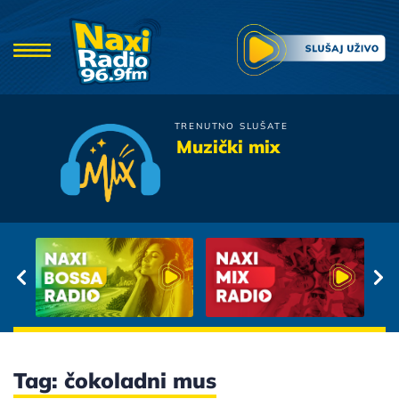
TRENUTNO SLUŠATE
Nina Badric
Muzički mix
Ceznja
Tag: čokoladni mus