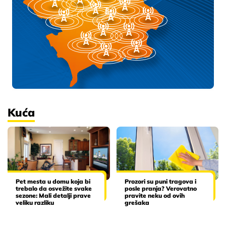
Kuća
Pet mesta u domu koja bi
Prozori su puni tragova i
trebalo da osvežite svake
posle pranja? Verovatno
sezone: Mali detalji prave
pravite neku od ovih
veliku razliku
grešaka