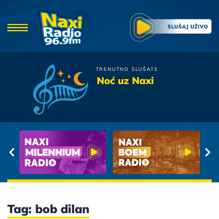
TRENUTNO SLUŠATE
Dino Dvornik
Noć uz Naxi
Ljubav Se Zove Imenom
Tvojim
Tag: bob dilan