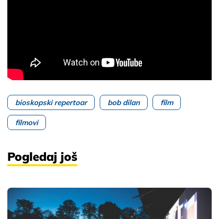
bioskopski repertoar
bob dilan
film
filmovi
Pogledaj još