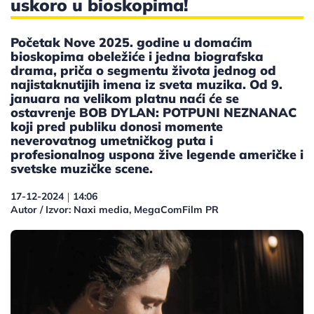
uskoro u bioskopima!
Početak Nove 2025. godine u domaćim
bioskopima obeležiće i jedna biografska
drama, priča o segmentu života jednog od
najistaknutijih imena iz sveta muzika. Od 9.
januara na velikom platnu naći će se
ostavrenje BOB DYLAN: POTPUNI NEZNANAC
koji pred publiku donosi momente
neverovatnog umetničkog puta i
profesionalnog uspona žive legende američke i
svetske muzičke scene.
17-12-2024
14:06
|
Autor / Izvor: Naxi media, MegaComFilm PR