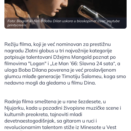
Foto: Biografski film o Bobu Dilan uskoro u bioskopima! Izvor: youtube
printscreen
Režiju filma, koji je već nominovan za prestižnu
nagradu Zlatni globus u tri najvažnije kategorije
potpisuje talentovani Džejms Mangold poznat po
filmovima "Logan" i „Le Man ’66: Slavna 24 sata“, a
uloga Boba Dilana poverena je već proslavljenom
glumcu mlađe generacije Timotiju Šalomeu, koga smo
nedavno mogli da gledamo u filmu Dina.
Radnja filma smeštena je u rane šezdesete, u
Njujorku, kada u pozadini živopisne muzičke scene i
kulturnih preokreta, tajnoviti mladi
devetnaestogodišnjak, sa gitarom u ruci i
revolucionarnim talentom stiže iz Minesote u Vest