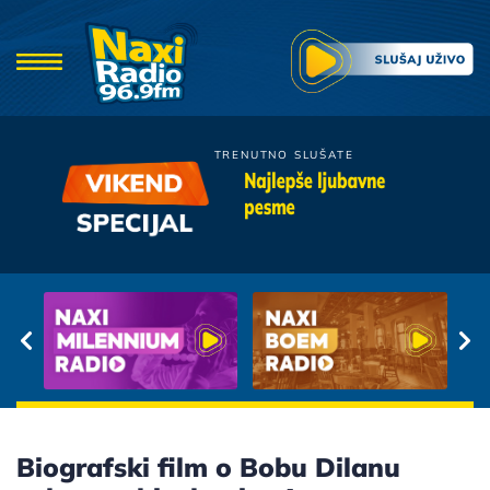
TRENUTNO SLUŠATE
Oliver Dragojevic
Najlepše ljubavne
Pred Tvojim Vratima
pesme
Biografski film o Bobu Dilanu