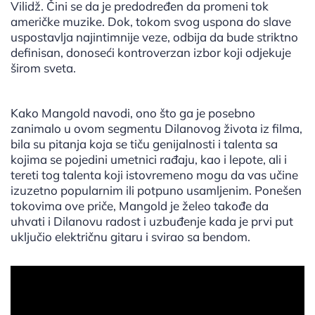
Vilidž. Čini se da je predodređen da promeni tok
američke muzike. Dok, tokom svog uspona do slave
uspostavlja najintimnije veze, odbija da bude striktno
definisan, donoseći kontroverzan izbor koji odjekuje
širom sveta.
Kako Mangold navodi, ono što ga je posebno
zanimalo u ovom segmentu Dilanovog života iz filma,
bila su pitanja koja se tiču genijalnosti i talenta sa
kojima se pojedini umetnici rađaju, kao i lepote, ali i
tereti tog talenta koji istovremeno mogu da vas učine
izuzetno popularnim ili potpuno usamljenim. Ponešen
tokovima ove priče, Mangold je želeo takođe da
uhvati i Dilanovu radost i uzbuđenje kada je prvi put
uključio električnu gitaru i svirao sa bendom.