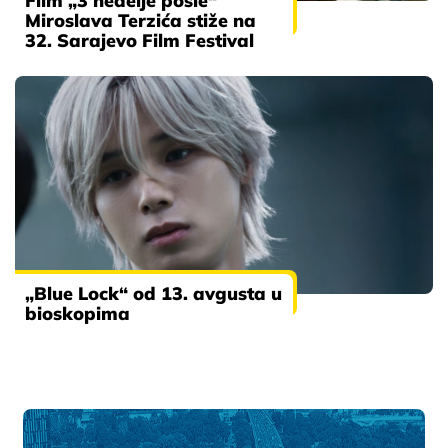
Film „3 nedelje posle“
Miroslava Terzića stiže na
32. Sarajevo Film Festival
„Blue Lock“ od 13. avgusta u
bioskopima