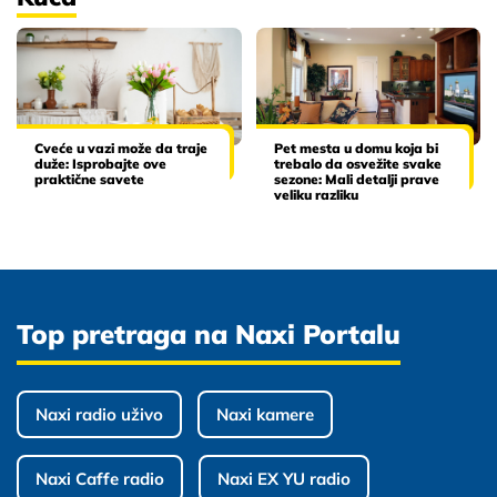
Cveće u vazi može da traje
Pet mesta u domu koja bi
duže: Isprobajte ove
trebalo da osvežite svake
praktične savete
sezone: Mali detalji prave
veliku razliku
Top pretraga na Naxi Portalu
Naxi radio uživo
Naxi kamere
Naxi Caffe radio
Naxi EX YU radio