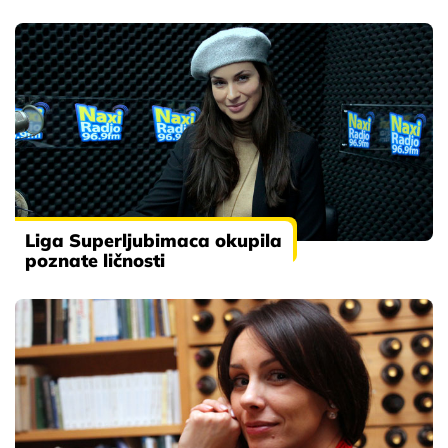
Liga Superljubimaca okupila
poznate ličnosti