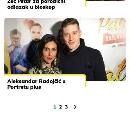
Zec Petar za porodični
odlazak u bioskop
Aleksandar Radojčić u
Portretu plus
1
2
3