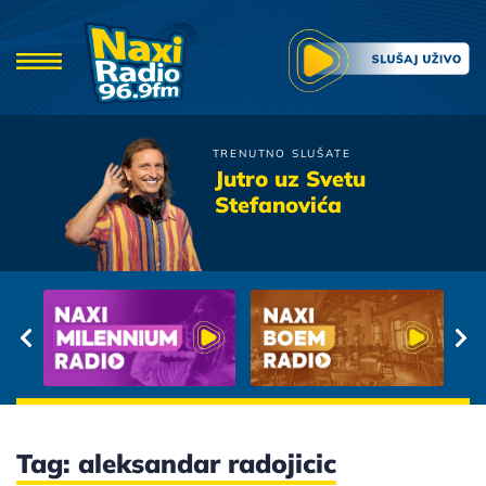
TRENUTNO SLUŠATE
Zeljko Samardzic
Jutro uz Svetu
Nisi Ti
Stefanovića
Tag: aleksandar radojicic