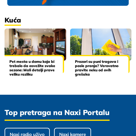
Kuća
Pet mesta u domu koja bi
Prozori su puni tragova i
trebalo da osvežite svake
posle pranja? Verovatno
sezone: Mali detalji prave
pravite neku od ovih
veliku razliku
grešaka
Top pretraga na Naxi Portalu
Naxi radio uživo
Naxi kamere