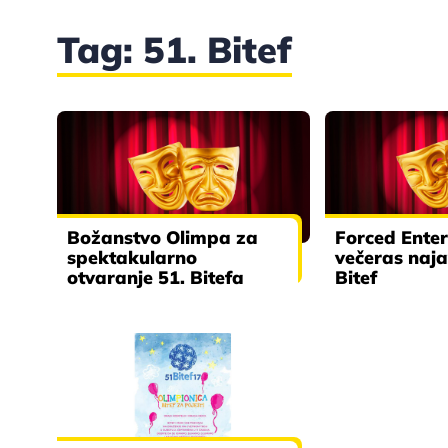
Tag: 51. Bitef
Božanstvo Olimpa za
Forced Ente
spektakularno
večeras naja
otvaranje 51. Bitefa
Bitef