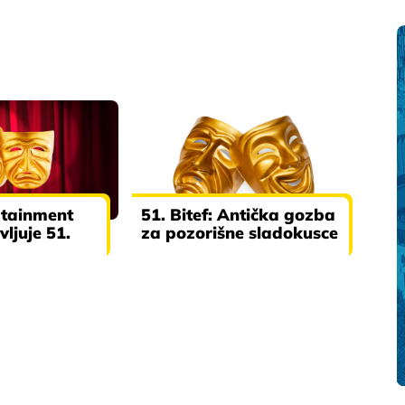
rtainment
51. Bitef: Antička gozba
vljuje 51.
za pozorišne sladokusce