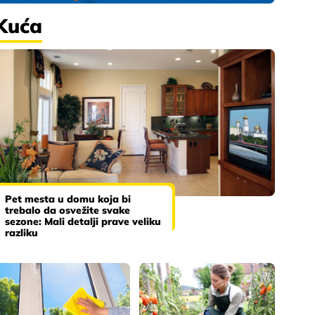
Kuća
Pet mesta u domu koja bi
trebalo da osvežite svake
sezone: Mali detalji prave veliku
razliku