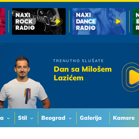
TRENUTNO SLUŠATE
Tajci
Dan sa Milošem
Hajde Da Ludujemo Ove
Lazićem
Noci
va
Stil
Beograd
Galerija
Kamere