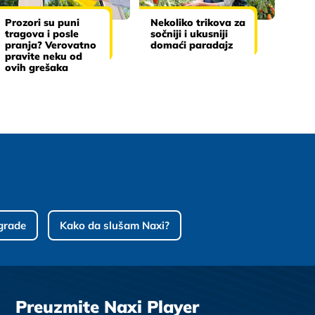
Prozori su puni
Nekoliko trikova za
tragova i posle
sočniji i ukusniji
pranja? Verovatno
domaći paradajz
pravite neku od
ovih grešaka
grade
Kako da slušam Naxi?
Preuzmite Naxi Player