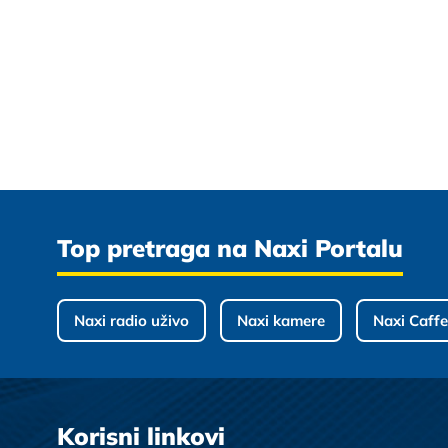
Top pretraga na Naxi Portalu
Naxi radio uživo
Naxi kamere
Naxi Caffe
Korisni linkovi