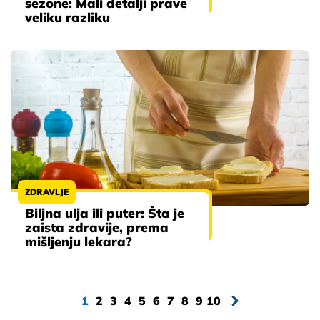
sezone: Mali detalji prave
veliku razliku
ZDRAVLJE
Biljna ulja ili puter: Šta je
zaista zdravije, prema
mišljenju lekara?
1
2
3
4
5
6
7
8
9
10