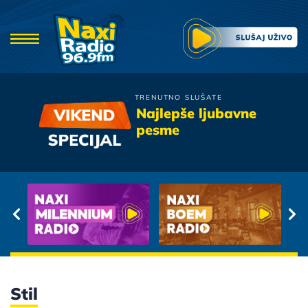
TRENUTNO SLUŠATE
Goca Trzan
Najlepše ljubavne
Stoperka
pesme
Stil