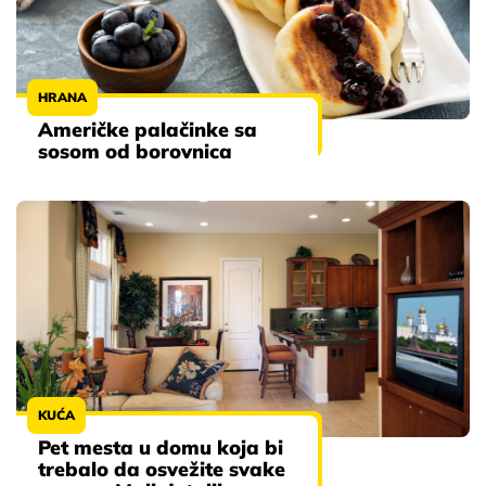
HRANA
Američke palačinke sa
sosom od borovnica
KUĆA
Pet mesta u domu koja bi
trebalo da osvežite svake