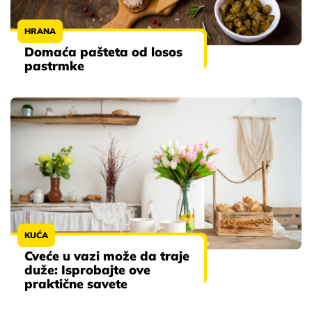
HRANA
Domaća pašteta od losos
pastrmke
KUĆA
Cveće u vazi može da traje
duže: Isprobajte ove
praktične savete