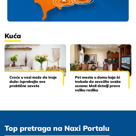
Kuća
Cveće u vazi može da traje
Pet mesta u domu koja bi
duže: Isprobajte ove
trebalo da osvežite svake
praktične savete
sezone: Mali detalji prave
veliku razliku
Top pretraga na Naxi Portalu