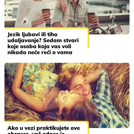
Jezik ljubavi ili tiho
udaljavanje? Sedam stvari
koje osoba koja vas voli
nikada neće reći o vama
Ako u vezi praktikujete ove
obrasce, vaš odnos je