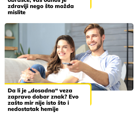
zdraviji nego što možda
mislite
Da li je „dosadna“ veza
zapravo dobar znak? Evo
zašto mir nije isto što i
nedostatak hemije