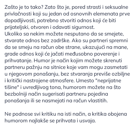
Zašto je to tako? Zato što je, pored strasti i seksualne
privlačnosti koji su jedan od osnovnih elemenata prve
dopadljivosti, potrebno stvoriti odnos koji će biti
prijateljski, otvoren i odavati sigurnost.
Ukoliko sa nekim možete nesputano da se smejete,
stvarate odnos bez zadrške. Ako su partneri spremni
da se smeju na račun obe strane, ukazujući na mane,
grade odnos koji će jačati međusobno poverenje i
prihvatanje. Humor je način kojim možete skrenuti
partneru pažnju na sitnice koje vam mogu zasmetati
u njegovom ponašanju, bez stvaranja previše ozbiljne
i kritički nastrojene atmosfere. Umesto "neprijatne
tišine" i uvredljivog tona, humorom možete na što
bezbolniji način sugerisati partneru pojedina
ponašanja ili se nasmejati na račun vlastitih.
Ne podnose svi kritiku na isti način, a kritika obojena
humorom najlakše se prihvata i usvaja.