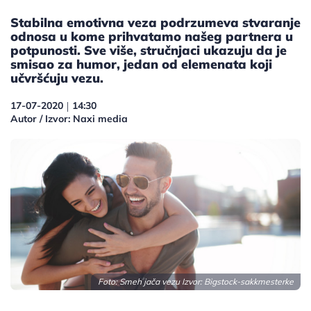
Stabilna emotivna veza podrzumeva stvaranje
odnosa u kome prihvatamo našeg partnera u
potpunosti. Sve više, stručnjaci ukazuju da je
smisao za humor, jedan od elemenata koji
učvršćuju vezu.
17-07-2020
14:30
|
Autor / Izvor: Naxi media
Foto: Smeh jača vezu Izvor: Bigstock-sakkmesterke