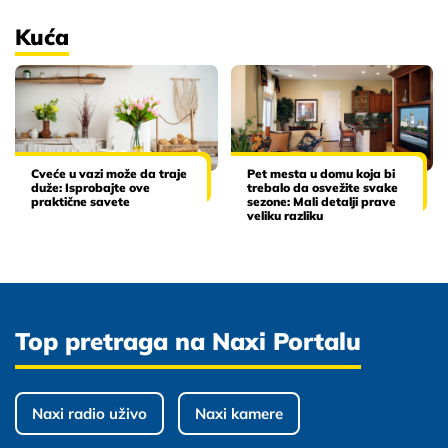
Kuća
Cveće u vazi može da traje
Pet mesta u domu koja bi
duže: Isprobajte ove
trebalo da osvežite svake
praktične savete
sezone: Mali detalji prave
veliku razliku
Top pretraga na Naxi Portalu
Naxi radio uživo
Naxi kamere