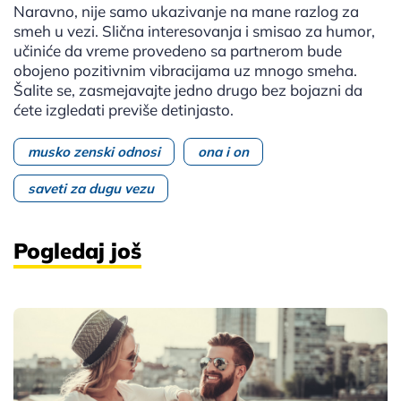
Naravno, nije samo ukazivanje na mane razlog za
smeh u vezi. Slična interesovanja i smisao za humor,
učiniće da vreme provedeno sa partnerom bude
obojeno pozitivnim vibracijama uz mnogo smeha.
Šalite se, zasmejavajte jedno drugo bez bojazni da
ćete izgledati previše detinjasto.
musko zenski odnosi
ona i on
saveti za dugu vezu
Pogledaj još