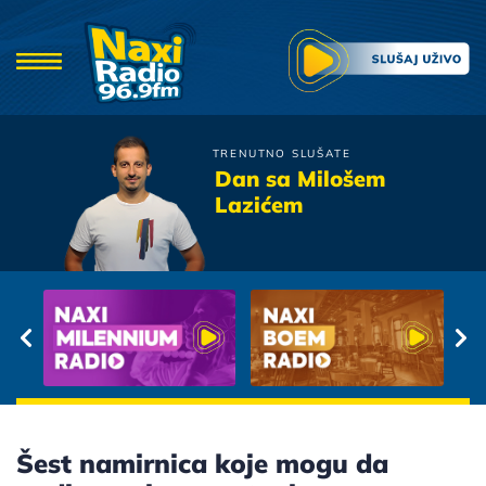
TRENUTNO SLUŠATE
Dino Dvornik
Dan sa Milošem
Tebi Pripadam
Lazićem
Šest namirnica koje mogu da