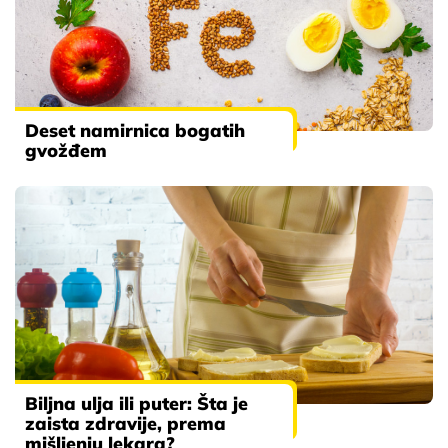
Deset namirnica bogatih
gvožđem
Biljna ulja ili puter: Šta je
zaista zdravije, prema
mišljenju lekara?