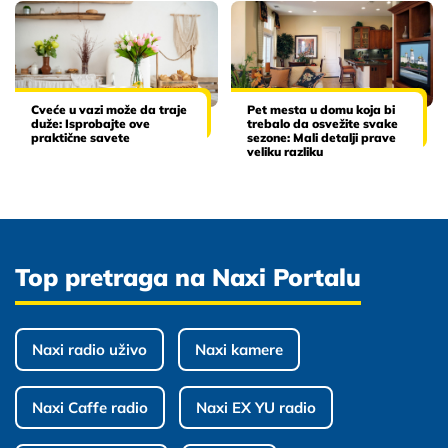
Cveće u vazi može da traje
Pet mesta u domu koja bi
duže: Isprobajte ove
trebalo da osvežite svake
praktične savete
sezone: Mali detalji prave
veliku razliku
Top pretraga na Naxi Portalu
Naxi radio uživo
Naxi kamere
Naxi Caffe radio
Naxi EX YU radio