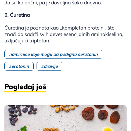
da su kalorični, pa je dovoljna šaka dnevno.
6. Ćuretina
Ćuretina je poznata kao „kompletan protein“, što
znači da sadrži svih devet esencijalnih aminokiselina,
uključujući triptofan.
namirnice koje mogu da podignu serotonin
serotonin
zdravlje
Pogledaj još