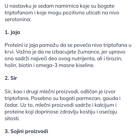
U nastavku je sedam namirnica koje su bogate
triptofanom i koje mogu pozitivno uticati na nivo
serotonina:
1. Jaja
Proteini iz jaja pomažu da se poveća nivo triptofana u
krvi. Važno je da ne izbacujete žumance, jer upravo
ono sadrži najveći deo ovog nutrijenta, ali i tirozin,
holin, biotin i omega-3 masne kiseline.
2. Sir
Sir, kao i drugi mlečni proizvodi, odličan je izvor
triptofana. Posebno su bogati parmezan, gauda i
čedar. Uz to, mlečni proizvodi sadrže i kalcijum i
proteine koji doprinose zdravlju kostiju i osećaju
sitosti.
3. Sojini proizvodi