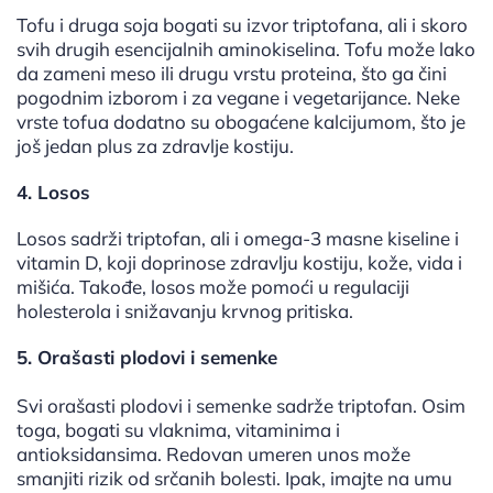
Tofu i druga soja bogati su izvor triptofana, ali i skoro
svih drugih esencijalnih aminokiselina. Tofu može lako
da zameni meso ili drugu vrstu proteina, što ga čini
pogodnim izborom i za vegane i vegetarijance. Neke
vrste tofua dodatno su obogaćene kalcijumom, što je
još jedan plus za zdravlje kostiju.
4. Losos
Losos sadrži triptofan, ali i omega-3 masne kiseline i
vitamin D, koji doprinose zdravlju kostiju, kože, vida i
mišića. Takođe, losos može pomoći u regulaciji
holesterola i snižavanju krvnog pritiska.
5. Orašasti plodovi i semenke
Svi orašasti plodovi i semenke sadrže triptofan. Osim
toga, bogati su vlaknima, vitaminima i
antioksidansima. Redovan umeren unos može
smanjiti rizik od srčanih bolesti. Ipak, imajte na umu