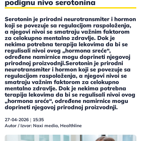
podignu nivo serotonina
Serotonin je prirodni neurotransmiter i hormon
koji se povezuje sa regulacijom raspoloženja,
a njegovi nivoi se smatraju važnim faktorom
za celokupno mentalno zdravlje. Dok je
nekima potrebna terapija lekovima da bi se
regulisali nivoi ovog „hormona sreće“,
određene namirnice mogu doprineti njegovoj
prirodnoj proizvodnji.Serotonin je prirodni
neurotransmiter i hormon koji se povezuje sa
regulacijom raspoloženja, a njegovi nivoi se
smatraju važnim faktorom za celokupno
mentalno zdravlje. Dok je nekima potrebna
terapija lekovima da bi se regulisali nivoi ovog
„hormona sreće“, određene namirnice mogu
doprineti njegovoj prirodnoj proizvodnji.
27-04-2026
15:35
|
Autor / Izvor: Naxi media, Healthline