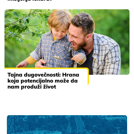
Tajna dugovečnosti: Hrana
koja potencijalno može da
nam produži život