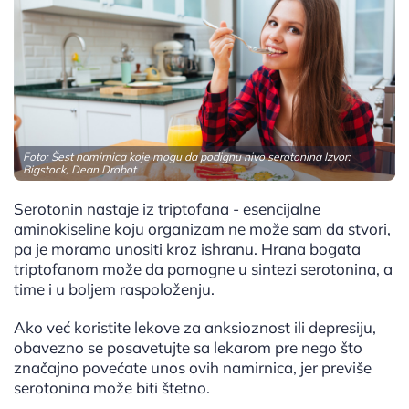
Foto: Šest namirnica koje mogu da podignu nivo serotonina Izvor:
Bigstock, Dean Drobot
Serotonin nastaje iz triptofana - esencijalne
aminokiseline koju organizam ne može sam da stvori,
pa je moramo unositi kroz ishranu. Hrana bogata
triptofanom može da pomogne u sintezi serotonina, a
time i u boljem raspoloženju.
Ako već koristite lekove za anksioznost ili depresiju,
obavezno se posavetujte sa lekarom pre nego što
značajno povećate unos ovih namirnica, jer previše
serotonina može biti štetno.