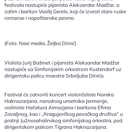
festivala nastupiće pijanista Aleksandar Madžar, a
zatim i bariton Vasilij Gerelo, koji će izvesti stare ruske
romanse i napolitanske pesme.
(Foto: Naxi media, Željka Dimić)
Violista Jurij Bašmet i pijanista Aleksandar Madžar
nastupiće sa Simfonijskim orkestrom Кustendorf uz
dirigentsku palicu maestra Srboljuba Dinića.
Festival će zatvoriti koncert violončeliste Nareka
Haknazarjana, narodnog umetnika Jermenije,
violiniste Hačatura Almazjana i baritona Efima
Zavaljnog, kao i „Кragujevčkog pevačkog društva“ u
pratnji Južnosahalinskog simfonijskog orkestra, pod
dirigentskom palicom Tigrana Haknazarjana.