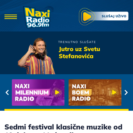
TRENUTNO SLUŠATE
Poslednja Igra
Jutro uz Svetu
Leptira
Stefanovića
Grudi Balkanske
Sedmi festival klasične muzike od