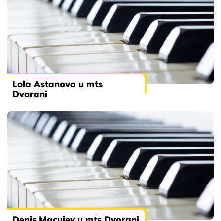
Lola Astanova u mts
Dvorani
Denis Macujev u mts Dvorani