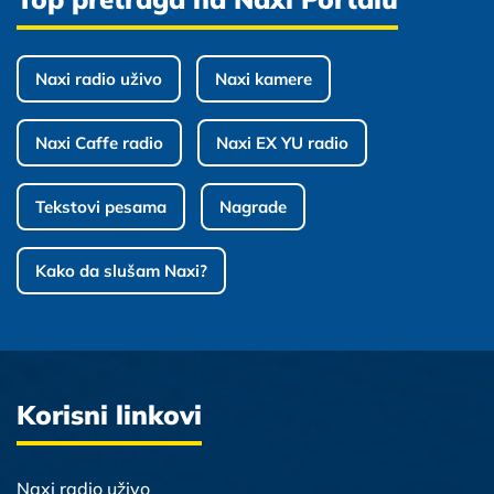
Naxi radio uživo
Naxi kamere
Naxi Caffe radio
Naxi EX YU radio
Tekstovi pesama
Nagrade
Kako da slušam Naxi?
Korisni linkovi
Naxi radio uživo