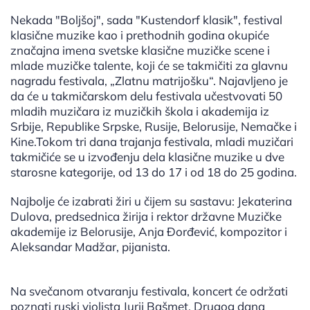
Nekada "Boljšoj", sada "Kustendorf klasik", festival
klasične muzike kao i prethodnih godina okupiće
značajna imena svetske klasične muzičke scene i
mlade muzičke talente, koji će se takmičiti za glavnu
nagradu festivala, „Zlatnu matrijošku“. Najavljeno je
da će u takmičarskom delu festivala učestvovati 50
mladih muzičara iz muzičkih škola i akademija iz
Srbije, Republike Srpske, Rusije, Belorusije, Nemačke i
Кine.Tokom tri dana trajanja festivala, mladi muzičari
takmičiće se u izvođenju dela klasične muzike u dve
starosne kategorije, od 13 do 17 i od 18 do 25 godina.
Najbolje će izabrati žiri u čijem su sastavu: Jekaterina
Dulova, predsednica žirija i rektor državne Muzičke
akademije iz Belorusije, Anja Đorđević, kompozitor i
Aleksandar Madžar, pijanista.
Na svečanom otvaranju festivala, koncert će održati
poznati ruski violista Jurij Bašmet. Drugog dana