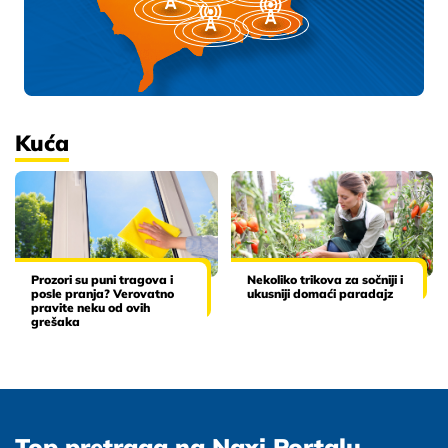
Kuća
Prozori su puni tragova i
Nekoliko trikova za sočniji i
posle pranja? Verovatno
ukusniji domaći paradajz
pravite neku od ovih
grešaka
Top pretraga na Naxi Portalu