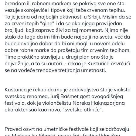
brendom ili robnom markom se pokriva sve ono što
vezuje skorojeviće i tipove koji teže crvenom tepihu.
To je jedna od najboljih aktivnosti u Srbiji. Mislim da se
za crveni tepih "gine" i da se oko njega pravi jedan
broj ljudi koji zapravo živi za taj momenat. Njima nije
stalo do toga da im film bude najbolji na svetu, već da
bude dovoljno dobar da bi oni mogli u novom odelu
dobre robne marke da prošetaju tim crvenim tepihom.
Time praktično stavljaju u drugi plan ono što je
najvažnije, a to su autori. - rekao je Kusturica osvrćući
se na vodeće trendove tretiranja umetnosti.
Kusturica je rekao da mu je zadovoljstvo što je violista
svetskog renomea, Jurij Bašmet gost ovogodišnjeg
festivala, dok je violončelistu Nareka Haknazarjana
okarakterisao kao novo, "svetsko otkriće".
Praveći osvrt na umetničke festivale koji se održavaju
na Mećavniku (filmski, pozorišni i festival klasične