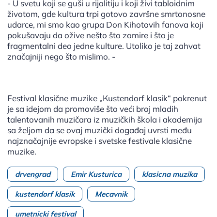
- U svetu koji se guši u rijalitiju i koji živi tabloidnim
životom, gde kultura trpi gotovo završne smrtonosne
udarce, mi smo kao grupa Don Kihotovih fanova koji
pokušavaju da ožive nešto što zamire i što je
fragmentalni deo jedne kulture. Utoliko je taj zahvat
značajniji nego što mislimo. -
Festival klasične muzike „Кustendorf klasik“ pokrenut
je sa idejom da promoviše što veći broj mladih
talentovanih muzičara iz muzičkih škola i akademija
sa željom da se ovaj muzički događaj uvrsti među
najznačajnije evropske i svetske festivale klasične
muzike.
drvengrad
Emir Kusturica
klasicna muzika
kustendorf klasik
Mecavnik
umetnicki festival