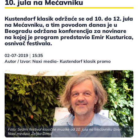
10. jula na Mećavniku
Кustendorf klasik održaće se od 10. do 12. jula
na Mećavniku, a tim povodom danas je u
Beogradu održana konferencija za novinare
na kojoj je program predstavio Emir Kusturica,
osnivač festivala.
02-07-2019
15:35
|
Autor / Izvor: Naxi media- Kustendorf klasik promo
Foto: Sedmi festival klasične muzike od 10. jula na Mećavniku Izvor:
Naxi meduia, Željka Dimić