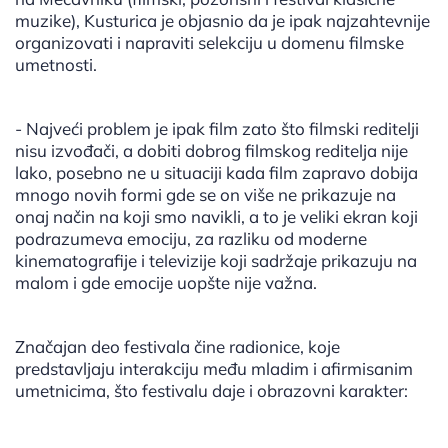
muzike), Kusturica je objasnio da je ipak najzahtevnije
organizovati i napraviti selekciju u domenu filmske
umetnosti.
- Najveći problem je ipak film zato što filmski reditelji
nisu izvođači, a dobiti dobrog filmskog reditelja nije
lako, posebno ne u situaciji kada film zapravo dobija
mnogo novih formi gde se on više ne prikazuje na
onaj način na koji smo navikli, a to je veliki ekran koji
podrazumeva emociju, za razliku od moderne
kinematografije i televizije koji sadržaje prikazuju na
malom i gde emocije uopšte nije važna.
Značajan deo festivala čine radionice, koje
predstavljaju interakciju među mladim i afirmisanim
umetnicima, što festivalu daje i obrazovni karakter: