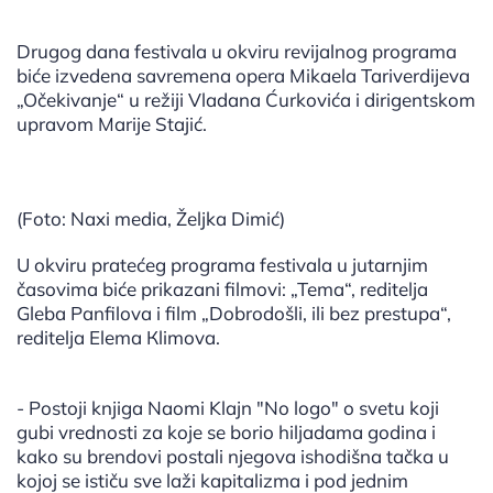
Drugog dana festivala u okviru revijalnog programa
biće izvedena savremena opera Mikaela Tariverdijeva
„Očekivanje“ u režiji Vladana Ćurkovića i dirigentskom
upravom Marije Stajić.
(Foto: Naxi media, Željka Dimić)
U okviru pratećeg programa festivala u jutarnjim
časovima biće prikazani filmovi: „Tema“, reditelja
Gleba Panfilova i film „Dobrodošli, ili bez prestupa“,
reditelja Elema Кlimova.
- Postoji knjiga Naomi Klajn "No logo" o svetu koji
gubi vrednosti za koje se borio hiljadama godina i
kako su brendovi postali njegova ishodišna tačka u
kojoj se ističu sve laži kapitalizma i pod jednim