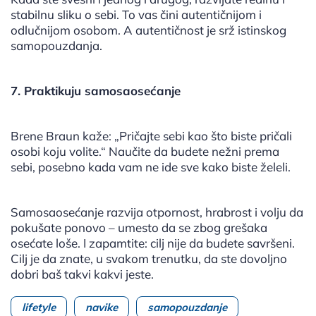
stabilnu sliku o sebi. To vas čini autentičnijom i
odlučnijom osobom. A autentičnost je srž istinskog
samopouzdanja.
7. Praktikuju samosaosećanje
Brene Braun kaže: „Pričajte sebi kao što biste pričali
osobi koju volite.“ Naučite da budete nežni prema
sebi, posebno kada vam ne ide sve kako biste želeli.
Samosaosećanje razvija otpornost, hrabrost i volju da
pokušate ponovo – umesto da se zbog grešaka
osećate loše. I zapamtite: cilj nije da budete savršeni.
Cilj je da znate, u svakom trenutku, da ste dovoljno
dobri baš takvi kakvi jeste.
lifetyle
navike
samopouzdanje