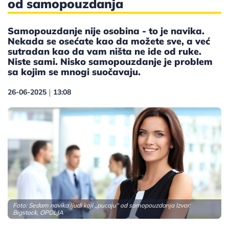
od samopouzdanja
Samopouzdanje nije osobina - to je navika.
Nekada se osećate kao da možete sve, a već
sutradan kao da vam ništa ne ide od ruke.
Niste sami. Nisko samopouzdanje je problem
sa kojim se mnogi suočavaju.
26-06-2025
13:08
|
Foto: Sedam navika ljudi koji „pucaju“ od samopouzdanja Izvor:
Bigstock, OPOLJA