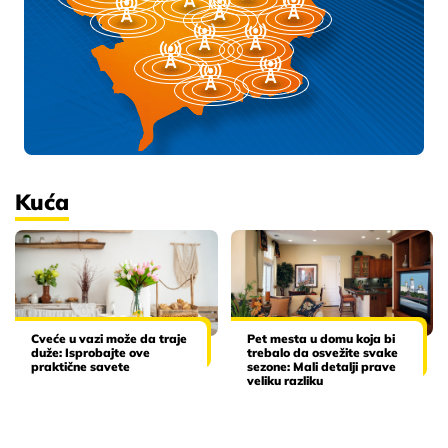
Kuća
Cveće u vazi može da traje
Pet mesta u domu koja bi
duže: Isprobajte ove
trebalo da osvežite svake
praktične savete
sezone: Mali detalji prave
veliku razliku