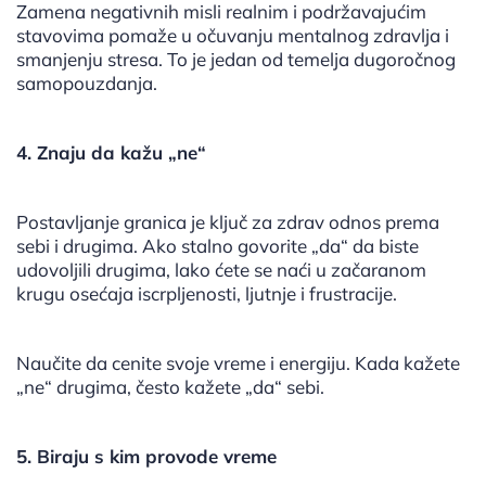
Zamena negativnih misli realnim i podržavajućim
stavovima pomaže u očuvanju mentalnog zdravlja i
smanjenju stresa. To je jedan od temelja dugoročnog
samopouzdanja.
4. Znaju da kažu „ne“
Postavljanje granica je ključ za zdrav odnos prema
sebi i drugima. Ako stalno govorite „da“ da biste
udovoljili drugima, lako ćete se naći u začaranom
krugu osećaja iscrpljenosti, ljutnje i frustracije.
Naučite da cenite svoje vreme i energiju. Kada kažete
„ne“ drugima, često kažete „da“ sebi.
5. Biraju s kim provode vreme