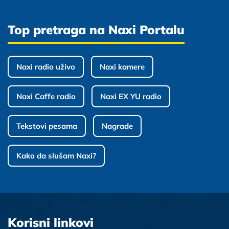
Top pretraga na Naxi Portalu
Naxi radio uživo
Naxi kamere
Naxi Caffe radio
Naxi EX YU radio
Tekstovi pesama
Nagrade
Kako da slušam Naxi?
Korisni linkovi