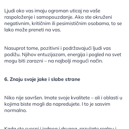
Ljudi oko vas imaju ogroman uticaj na vaše
raspoloženje i samopouzdanje. Ako ste okruženi
negativnim, kritičnim ili pesimističnim osobama, to se
lako može preneti na vas.
Nasuprot tome, pozitivni i podržavajući ljudi vas
podižu. Njihov entuzijazam, energija i pogled na svet
mogu biti zarazni – na najbolji mogući način.
6. Znaju svoje jake i slabe strane
Niko nije savršen. Imate svoje kvalitete – ali i oblasti u
kojima biste mogli da napredujete. I to je sasvim
normalno.
Kada ste svesni i jednog i drugog, razvijate realnu i