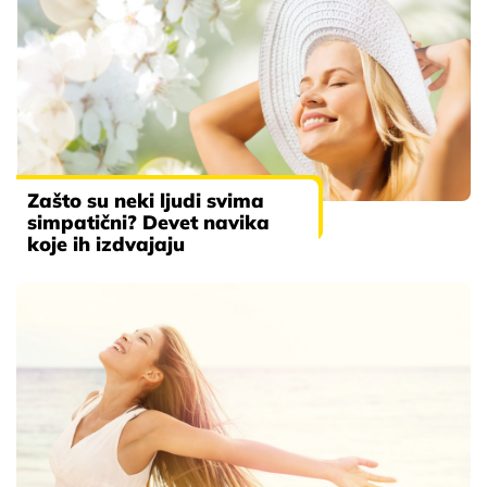
Zašto su neki ljudi svima
simpatični? Devet navika
koje ih izdvajaju