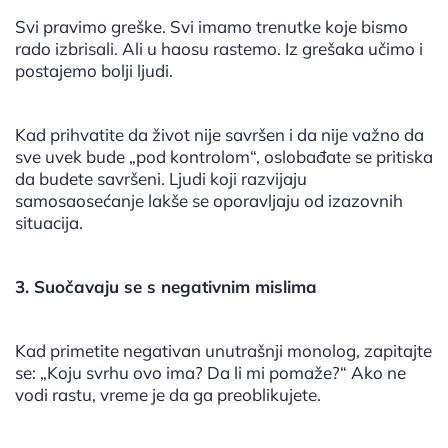
Svi pravimo greške. Svi imamo trenutke koje bismo
rado izbrisali. Ali u haosu rastemo. Iz grešaka učimo i
postajemo bolji ljudi.
Kad prihvatite da život nije savršen i da nije važno da
sve uvek bude „pod kontrolom“, oslobađate se pritiska
da budete savršeni. Ljudi koji razvijaju
samosaosećanje lakše se oporavljaju od izazovnih
situacija.
3. Suočavaju se s negativnim mislima
Kad primetite negativan unutrašnji monolog, zapitajte
se: „Koju svrhu ovo ima? Da li mi pomaže?“ Ako ne
vodi rastu, vreme je da ga preoblikujete.