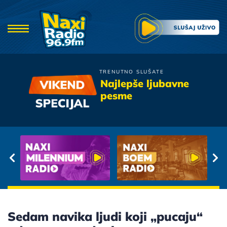
TRENUTNO SLUŠATE
Boris Novkovic
Najlepše ljubavne
Elois
pesme
Sedam navika ljudi koji „pucaju“