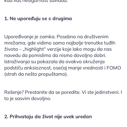
kad vas nesigurnost savlada:
1. Ne upoređuju se s drugima
Upoređivanje je zamka. Posebno na društvenim
mrežama, gde vidimo samo najbolje trenutke tuđih
života – „highlight“ verzije koje lako mogu da nas
navedu da pomislimo da nismo dovoljno dobri.
Istraživanja su pokazala da ovakva okruženja
podstiču anksioznost, osećaj manje vrednosti i FOMO
(strah da nešto propuštamo).
Rešenje? Prestanite da se poredite. Vi ste jedinstveni. I
to je sasvim dovoljno.
2. Prihvataju da život nije uvek uredan