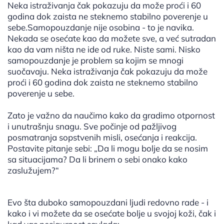
Neka istraživanja čak pokazuju da može proći i 60
godina dok zaista ne steknemo stabilno poverenje u
sebe.Samopouzdanje nije osobina - to je navika.
Nekada se osećate kao da možete sve, a već sutradan
kao da vam ništa ne ide od ruke. Niste sami. Nisko
samopouzdanje je problem sa kojim se mnogi
suočavaju. Neka istraživanja čak pokazuju da može
proći i 60 godina dok zaista ne steknemo stabilno
poverenje u sebe.
Zato je važno da naučimo kako da gradimo otpornost
i unutrašnju snagu. Sve počinje od pažljivog
posmatranja sopstvenih misli, osećanja i reakcija.
Postavite pitanje sebi: „Da li mogu bolje da se nosim
sa situacijama? Da li brinem o sebi onako kako
zaslužujem?“
Evo šta duboko samopouzdani ljudi redovno rade - i
kako i vi možete da se osećate bolje u svojoj koži, čak i