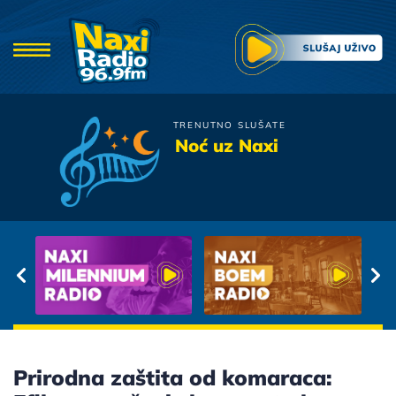
TRENUTNO SLUŠATE
Oliver Mandic
Noć uz Naxi
Pitaju me pitaju
Prirodna zaštita od komaraca: