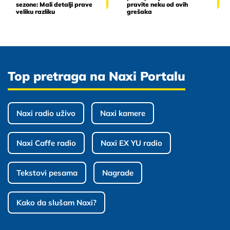
sezone: Mali detalji prave
pravite neku od ovih
veliku razliku
grešaka
Top pretraga na Naxi Portalu
Naxi radio uživo
Naxi kamere
Naxi Caffe radio
Naxi EX YU radio
Tekstovi pesama
Nagrade
Kako da slušam Naxi?