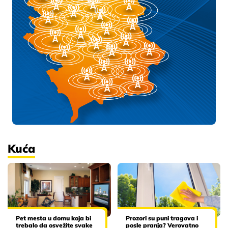
Kuća
Pet mesta u domu koja bi
Prozori su puni tragova i
trebalo da osvežite svake
posle pranja? Verovatno