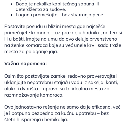
Dodajte nekoliko kapi tečnog sapuna ili
deterdženta za sudove.
Lagano promešajte – bez stvaranja pene.
Postavite posudu u blizini mesta gde najčešće
primećujete komarce – uz prozor, u hodniku, na terasi
ili u bašti. Imajte na umu da ovo deluje prvenstveno
na ženke komaraca koje su već unele krv i sada traže
mesto za polaganje jaja.
Važna napomena:
Osim što postavljate zamke, redovno proveravajte i
uklanjajte nepotrebnu stajaću vodu iz saksija, kanti,
oluka i dvorišta – upravo su to idealna mesta za
razmnožavanje komaraca.
Ovo jednostavno rešenje ne samo da je efikasno, već
je i potpuno bezbedno za kućnu upotrebu – bez
štetnih isparenja i hemikalija.