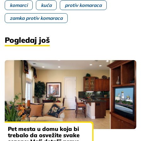
komarci
kuća
protiv komaraca
zamka protiv komaraca
Pogledaj još
Pet mesta u domu koja bi
trebalo da osvežite svake