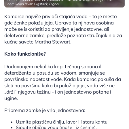
hemikalija Izvor: Bigstock, Bignai
Komarce najviše privlači stajaća voda – to je mesto
gde ženke polažu jaja. Upravo ta njihova osobina
može se iskoristiti za pravljenje jednostavne, ali
delotvorne zamke, predlaže poznata stručnjakinja za
kućne savete Martha Stewart.
Kako funkcioniše?
Dodavanjem nekoliko kapi tečnog sapuna ili
deterdženta u posudu sa vodom, smanjuje se
površinska napetost vode. Kada komarac pokuša da
sleti na površinu kako bi položio jaja, voda više ne
„drži“ njegovu težinu - i on jednostavno potone i
ugine.
Priprema zamke je vrlo jednostavna:
Uzmite plastičnu činiju, lavor ili staru kantu.
Sipajte običnu vodu (može i iz česme).