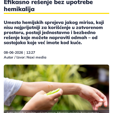
Efikasno rešenje bez upotrebe
hemikalija
Umesto hemijskih sprejeva jakog mirisa, koji
nisu najprijatniji za korišćenje u zatvorenom
prostoru, postoji jednostavno i bezbedno
rešenje koje možete napraviti odmah – od
sastojaka koje već imate kod kuće.
08-06-2026
12:27
|
Autor / Izvor: Naxi media
Foto: Prirodna zaštita od komaraca: Efikasno rešenje bez upotrebe