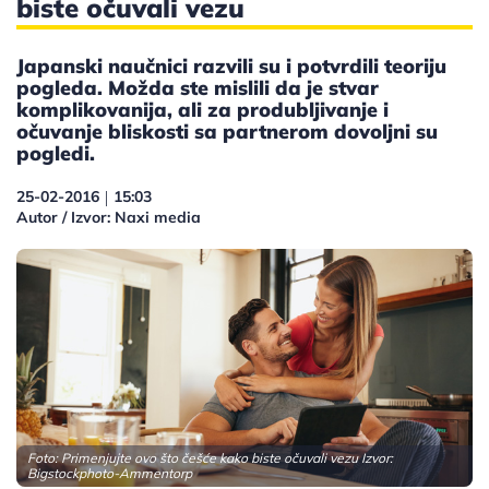
biste očuvali vezu
Japanski naučnici razvili su i potvrdili teoriju
pogleda. Možda ste mislili da je stvar
komplikovanija, ali za produbljivanje i
očuvanje bliskosti sa partnerom dovoljni su
pogledi.
25-02-2016
15:03
|
Autor / Izvor: Naxi media
Foto: Primenjujte ovo što češće kako biste očuvali vezu Izvor:
Bigstockphoto-Ammentorp