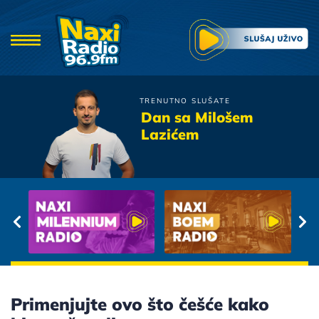
TRENUTNO SLUŠATE
Severina
Dan sa Milošem
Pogled Ispod Obrva
Lazićem
Primenjujte ovo što češće kako