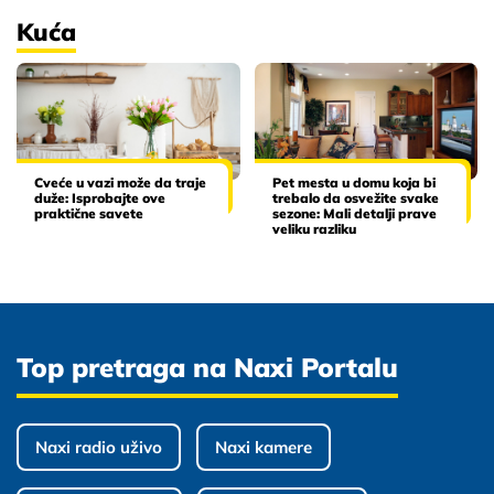
Kuća
Cveće u vazi može da traje
Pet mesta u domu koja bi
duže: Isprobajte ove
trebalo da osvežite svake
praktične savete
sezone: Mali detalji prave
veliku razliku
Top pretraga na Naxi Portalu
Naxi radio uživo
Naxi kamere