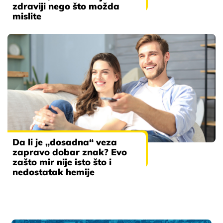
zdraviji nego što možda
mislite
Da li je „dosadna“ veza
zapravo dobar znak? Evo
zašto mir nije isto što i
nedostatak hemije