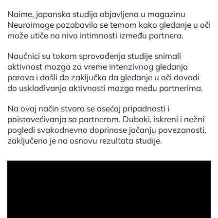
Naime, japanska studija objavljena u magazinu
Neuroimage pozabavila se temom kako gledanje u oči
može utiče na nivo intimnosti između partnera.
Naučnici su tokom sprovođenja studije snimali
aktivnost mozga za vreme intenzivnog gledanja
parova i došli do zaključka da gledanje u oči dovodi
do usklađivanja aktivnosti mozga među partnerima.
Na ovaj način stvara se osećaj pripadnosti i
poistovećivanja sa partnerom. Duboki, iskreni i nežni
pogledi svakodnevno doprinose jačanju povezanosti,
zaključeno je na osnovu rezultata studije.