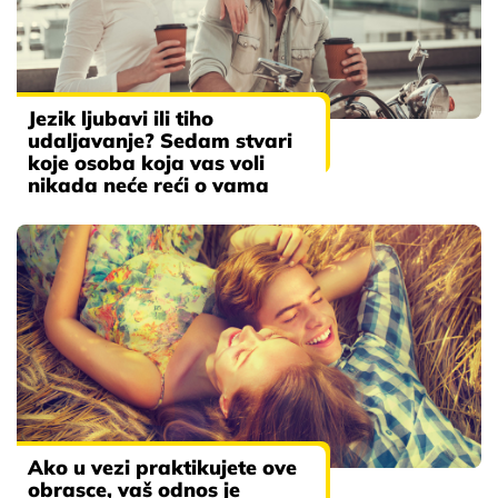
Jezik ljubavi ili tiho
udaljavanje? Sedam stvari
koje osoba koja vas voli
nikada neće reći o vama
Ako u vezi praktikujete ove
obrasce, vaš odnos je