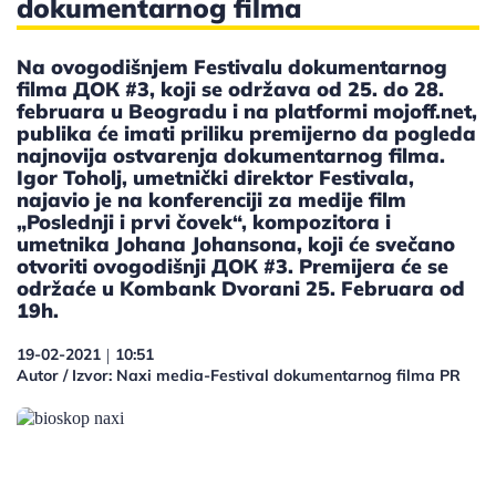
dokumentarnog filma
Na ovogodišnjem Festivalu dokumentarnog
filma ДОК #3, koji se održava od 25. do 28.
februara u Beogradu i na platformi mojoff.net,
publika će imati priliku premijerno da pogleda
najnovija ostvarenja dokumentarnog filma.
Igor Toholj, umetnički direktor Festivala,
najavio je na konferenciji za medije film
„Poslednji i prvi čovek“, kompozitora i
umetnika Johana Johansona, koji će svečano
otvoriti ovogodišnji ДОК #3. Premijera će se
održaće u Kombank Dvorani 25. Februara od
19h.
19-02-2021
10:51
|
Autor / Izvor: Naxi media-Festival dokumentarnog filma PR