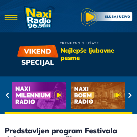
TRENUTNO SLUŠATE
Idoli
Najlepše ljubavne
Cokolada
pesme
Predstavljen program Festivala