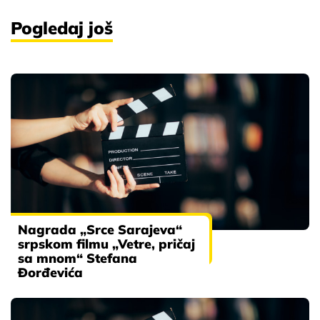
Pogledaj još
Nagrada „Srce Sarajeva“
srpskom filmu „Vetre, pričaj
sa mnom“ Stefana
Đorđevića