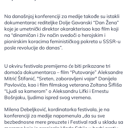
Na današnjoj konferenciji za medije takođe su istakli
dokumentarac rediteljke Dolje Gavanski “Dan Žena”
koje je umetnički direktor okarakterisao kao film koji
na “dinamičan i živ način svedoči o herojskim i
pionirskim koracima feminističkog pokreta u SSSR-u
posle revolucije do danas”.
U okviru festivala premijerno će biti prikazane tri
domaća dokumentarca – film “Putovanje” Aleksandre
Mitrić Štifanić, "Sreten, zaboravljeni vajar" Danijela
Pavlovića, kao i film filmskog veterana Zoltana Šifliša
“Ljudi sa kamerom” o Aleksandru Lifki i Ernestu
Bošnjaku, ljudima ispred svog vremena.
Milena Debeljković, kordinatorka festivala, je na
konferenciji za medije napomenula „da su sve
bezbednosne mere preuzete i Festival radi u skladu sa