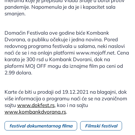
merama koje je prepisala Vlada Srbije u borbi protiv
pandemije. Napomenula je da je i kapacitet sala
smanjen.
Domaćin Festivala ove godine biće Kombank
Dvorana, a publiku očekuje i jedna novina. Pored
redovnog programa festivala u salama, neki naslovi
naći će se i na onlajn platformi www.mojoff.net. Cena
karata je 300 rsd u Kombank Dvorani, dok na
plaformi MOJ OFF mogu da iznajme film po ceni od
2.99 dolara.
Karte će biti u prodaji od 19.12.2021 na blagajni, dok
više informacija o programu naći će se na zvaničnom
sajtu
www.dokfest.rs
, kao i na sajtu
www.kombankdvorana.rs
.
festival dokumentarnog filma
Filmski festival