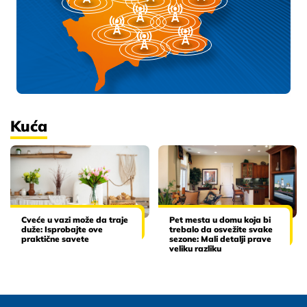
Kuća
Cveće u vazi može da traje
Pet mesta u domu koja bi
duže: Isprobajte ove
trebalo da osvežite svake
praktične savete
sezone: Mali detalji prave
veliku razliku