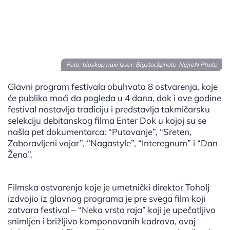
Foto: bioskop naxi Izvor:
Bigstockphoto-NejroN Photo
Glavni program festivala obuhvata 8 ostvarenja, koje
će publika moći da pogleda u 4 dana, dok i ove godine
festival nastavlja tradiciju i predstavlja takmičarsku
selekciju debitanskog filma Enter Dok u kojoj su se
našla pet dokumentarca: “Putovanje”, “Sreten,
Zaboravljeni vajar”, “Nagastyle”, “Interegnum” i “Dan
Žena”.
Filmska ostvarenja koje je umetnički direktor Toholj
izdvojio iz glavnog programa je pre svega film koji
zatvara festival – “Neka vrsta raja” koji je upečatljivo
snimljen i brižljivo komponovanih kadrova, ovaj