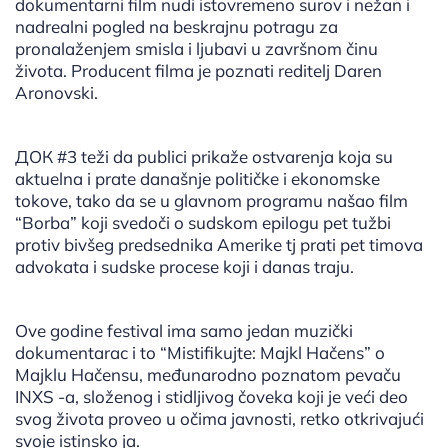
dokumentarni film nudi istovremeno surov i nežan i
nadrealni pogled na beskrajnu potragu za
pronalaženjem smisla i ljubavi u završnom činu
života. Producent filma je poznati reditelj Daren
Aronovski.
ДОК #3 teži da publici prikaže ostvarenja koja su
aktuelna i prate današnje političke i ekonomske
tokove, tako da se u glavnom programu našao film
“Borba” koji svedoči o sudskom epilogu pet tužbi
protiv bivšeg predsednika Amerike tj prati pet timova
advokata i sudske procese koji i danas traju.
Ove godine festival ima samo jedan muzički
dokumentarac i to “Mistifikujte: Majkl Hačens” o
Majklu Hačensu, međunarodno poznatom pevaču
INXS -a, složenog i stidljivog čoveka koji je veći deo
svog života proveo u očima javnosti, retko otkrivajući
svoje istinsko ja.