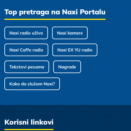
Top pretraga na Naxi Portalu
Naxi radio uživo
Naxi kamere
Naxi Caffe radio
Naxi EX YU radio
Tekstovi pesama
Nagrade
Kako da slušam Naxi?
Korisni linkovi