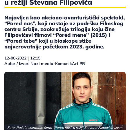
u režiji Stevana Filipovića
Najavljen kao akciono-avanturistički spektakl,
“Pored nas”, koji nastaje uz podršku Filmskog
centra Srbije, zaokružuje trilogiju koju čine
Filipovićevi filmovi “Pored mene” (2015) i
“Pored tebe” koji u bioskope stiže
najverovatnije početkom 2023. godine.
12-08-2022
12:15
|
Autor / Izvor: Naxi media-KomunikArt PR
Foto: Počelo snimanje filma “Pored nas” u režiji Stevana Filipovića Izvor: