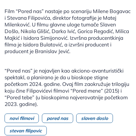
Film “Pored nas” nastaje po scenariju Milene Bogavac
i Stevana Filipovića, direktor fotografije je Matej
Milenković. U filmu glavne uloge tumače Slaven
Došlo, Nikola Glišić, Darko Ivić, Gorica Regodić, Milica
Majkić i Isidora Simijonović. Izvršna producentkinja
filma je Isidora Bulatović, a izvršni producent i
producent je Branislav Jević.
“Pored nas” je najavljen kao akciono-avanturistički
spektakl, a planirano je da u bioskope stigne
početkom 2024. godine. Ovaj film zaokružuje trilogiju
koju čine Filipovićevi filmovi “Pored mene” (2015) i
“Pored tebe” (u bioskopima najverovatnije početkom
2023. godine).
novi filmovi
pored nas
slaven doslo
stevan filipovic