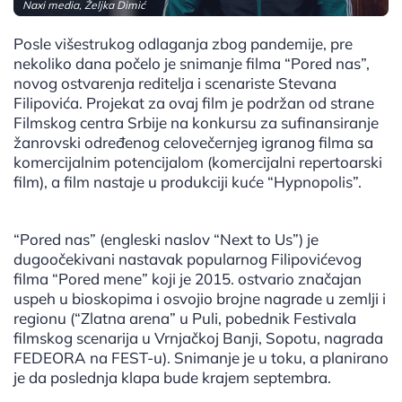
Naxi media, Željka Dimić
Posle višestrukog odlaganja zbog pandemije, pre
nekoliko dana počelo je snimanje filma “Pored nas”,
novog ostvarenja reditelja i scenariste Stevana
Filipovića. Projekat za ovaj film je podržan od strane
Filmskog centra Srbije na konkursu za sufinansiranje
žanrovski određenog celovečernjeg igranog filma sa
komercijalnim potencijalom (komercijalni repertoarski
film), a film nastaje u produkciji kuće “Hypnopolis”.
“Pored nas” (engleski naslov “Next to Us”) je
dugoočekivani nastavak popularnog Filipovićevog
filma “Pored mene” koji je 2015. ostvario značajan
uspeh u bioskopima i osvojio brojne nagrade u zemlji i
regionu (“Zlatna arena” u Puli, pobednik Festivala
filmskog scenarija u Vrnjačkoj Banji, Sopotu, nagrada
FEDEORA na FEST-u). Snimanje je u toku, a planirano
je da poslednja klapa bude krajem septembra.