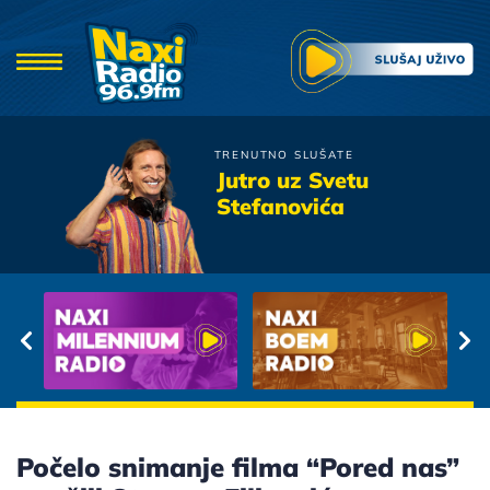
TRENUTNO SLUŠATE
Knez
Jutro uz Svetu
Vjeruj
Stefanovića
Počelo snimanje filma “Pored nas”