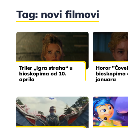
Tag: novi filmovi
Triler „Igra straha“ u
Horor "Čove
bioskopima od 10.
bioskopima 
aprila
januara