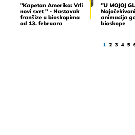
"Kapetan Amerika: Vrli
"U MOJOJ GL
novi svet " - Nastavak
Najočekivan
franšize u bioskopima
animacija go
od 13. februara
bioskope
1
2
3
4
5