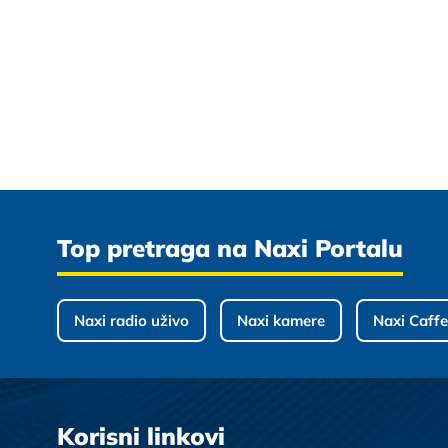
Top pretraga na Naxi Portalu
Naxi radio uživo
Naxi kamere
Naxi Caffe
Korisni linkovi