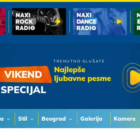
TRENUTNO SLUŠATE
Merlin
Najlepše
Hitna
ljubavne pesme
va
Stil
Beograd
Galerija
Kamere