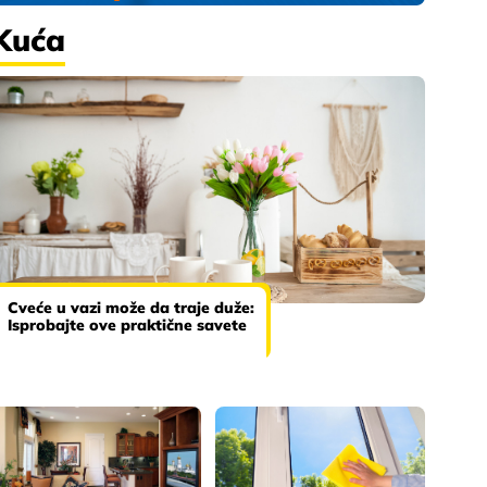
Kuća
Cveće u vazi može da traje duže:
Isprobajte ove praktične savete