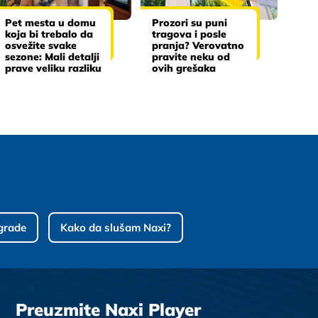
Pet mesta u domu
Prozori su puni
koja bi trebalo da
tragova i posle
osvežite svake
pranja? Verovatno
sezone: Mali detalji
pravite neku od
prave veliku razliku
ovih grešaka
grade
Kako da slušam Naxi?
Preuzmite Naxi Player