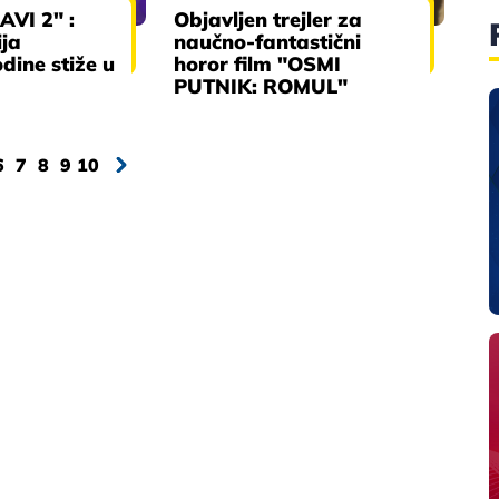
AVI 2" :
Objavljen trejler za
ija
naučno-fantastični
dine stiže u
horor film "OSMI
PUTNIK: ROMUL"
6
7
8
9
10