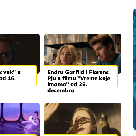
k vuk" u
Endru Garfild i Florens
od 16.
Pju u filmu "Vreme koje
imamo" od 26.
decembra