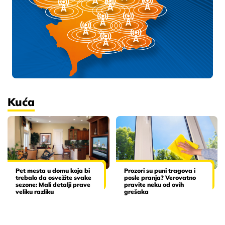
Kuća
Pet mesta u domu koja bi
Prozori su puni tragova i
trebalo da osvežite svake
posle pranja? Verovatno
sezone: Mali detalji prave
pravite neku od ovih
veliku razliku
grešaka