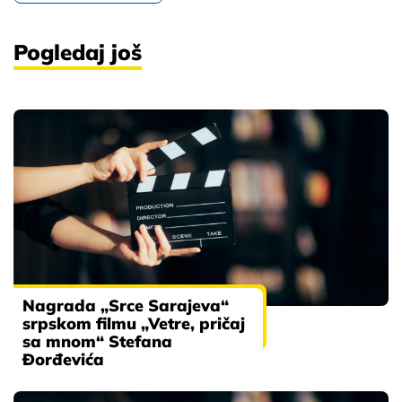
Pogledaj još
Nagrada „Srce Sarajeva“
srpskom filmu „Vetre, pričaj
sa mnom“ Stefana
Đorđevića