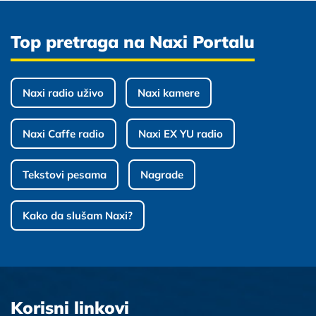
Top pretraga na Naxi Portalu
Naxi radio uživo
Naxi kamere
Naxi Caffe radio
Naxi EX YU radio
Tekstovi pesama
Nagrade
Kako da slušam Naxi?
Korisni linkovi