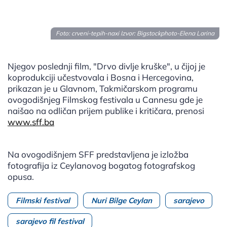
Foto: crveni-tepih-naxi Izvor:
Bigstockphoto-Elena Larina
Njegov poslednji film, "Drvo divlje kruške", u čijoj je
koprodukciji učestvovala i Bosna i Hercegovina,
prikazan je u Glavnom, Takmičarskom programu
ovogodišnjeg Filmskog festivala u Cannesu gde je
naišao na odličan prijem publike i kritičara, prenosi
www.sff.ba
Na ovogodišnjem SFF predstavljena je izložba
fotografija iz Ceylanovog bogatog fotografskog
opusa.
Filmski festival
Nuri Bilge Ceylan
sarajevo
sarajevo fil festival