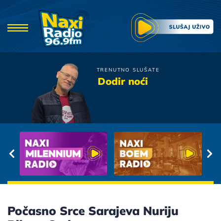
TRENUTNO SLUŠATE
Crvena Jabuka
Dodir noći
Uzmi Me
Počasno Srce Sarajeva Nuriju