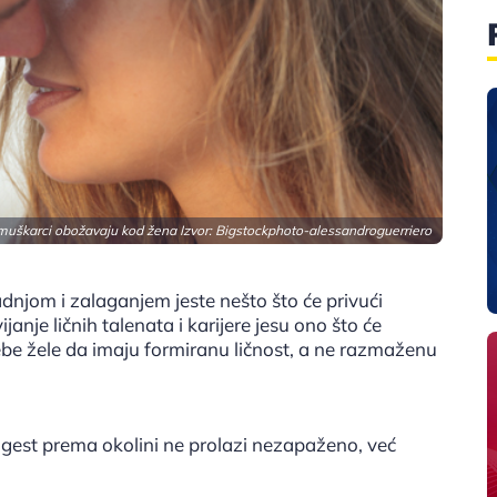
muškarci obožavaju kod žena Izvor:
Bigstockphoto-alessandroguerriero
njom i zalaganjem jeste nešto što će privući
anje ličnih talenata i karijere jesu ono što će
be žele da imaju formiranu ličnost, a ne razmaženu
 gest prema okolini ne prolazi nezapaženo, već