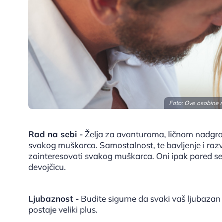
Foto: Ove osobine 
Rad na sebi -
Želja za avanturama, ličnom nadgrad
svakog muškarca. Samostalnost, te bavljenje i razvij
zainteresovati svakog muškarca. Oni ipak pored se
devojčicu.
Ljubaznost -
Budite sigurne da svaki vaš ljubazan
postaje veliki plus.