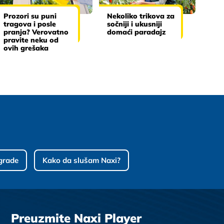
Prozori su puni
Nekoliko trikova za
tragova i posle
sočniji i ukusniji
pranja? Verovatno
domaći paradajz
pravite neku od
ovih grešaka
grade
Kako da slušam Naxi?
Preuzmite Naxi Player