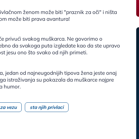
ivlačnom ženom može biti "praznik za oči" i ništa
om može biti prava avantura!
o će privući svakog muškarca. Ne govorimo o
otrebno da svakoga puta izgledate kao da ste upravo
st jesu ono što svako od njih primeti.
 jedan od najneugodnijih tipova žena jeste onaj
ga istraživanja su pokazala da muškarce najpre
za humor.
 za vezu
sta njih privlaci