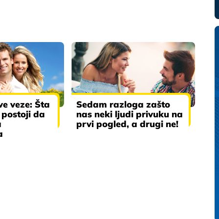
ve veze: Šta
Sedam razloga zašto
postoji da
nas neki ljudi privuku na
a
prvi pogled, a drugi ne!
a