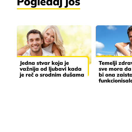
Pogledaj još
Jedna stvar koja je
Temelji zdra
važnija od ljubavi kada
sve mora da 
je reč o srodnim dušama
bi ona zaist
funkcionisal