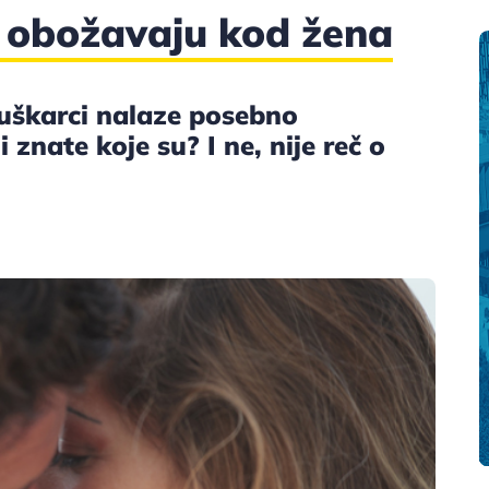
 obožavaju kod žena
uškarci nalaze posebno
 znate koje su? I ne, nije reč o