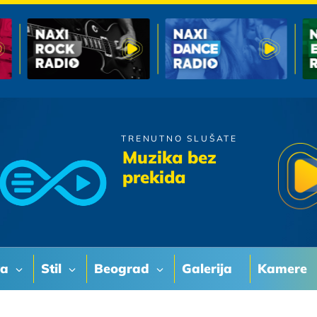
TRENUTNO SLUŠATE
Sandi Cenov
Muzika bez
Malena
prekida
va
Stil
Beograd
Galerija
Kamere