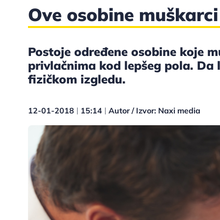
Ove osobine muškarci
Postoje određene osobine koje m
privlačnima kod lepšeg pola. Da li
fizičkom izgledu.
12-01-2018
15:14
Autor / Izvor: Naxi media
|
|