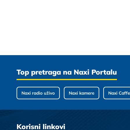
Top pretraga na Naxi Portalu
Naxi radio uživo
Naxi kamere
Naxi Caffe
Korisni linkovi