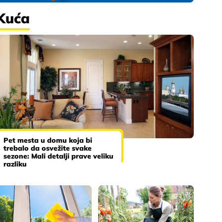
Kuća
Pet mesta u domu koja bi
trebalo da osvežite svake
sezone: Mali detalji prave veliku
razliku