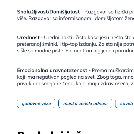
Snalažljivost/Domišljatost -
Razgovor sa fizički pr
više. Razgovor sa informisanom i domišljatom žen
Urednost
- Uredni nokti i čista kosa jesu nešto št
preteranoj šminki, i tip-top izdanju. Zaista nije p
sišle sa modne piste. Elementrna higijena i prirodno
Emocionalna uravnoteženost -
Prema muškarcima,
koji ima negativan pogled na svet. Zbog toga, mno
privuku nasmejane žene, koje imaju zdrav osećaj 
ljubavne veze
musko zenski odnosi
saveti