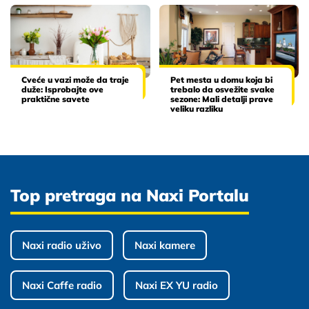
Cveće u vazi može da traje
Pet mesta u domu koja bi
duže: Isprobajte ove
trebalo da osvežite svake
praktične savete
sezone: Mali detalji prave
veliku razliku
Top pretraga na Naxi Portalu
Naxi radio uživo
Naxi kamere
Naxi Caffe radio
Naxi EX YU radio