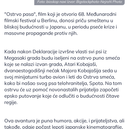
Foto: bioskop naxi Izvor:
Bigstockphoto-NejroN Photo
"Ostrvo pasa", film koji je otvorio 68. Međunarodni
filmski festival u Berlinu, donosi priču smeštenu u
bliskoj budućnosti u Japanu, u periodu pseće krize i
masovne propagande protiv njih.
Kada nakon Deklaracije izvršne vlasti svi psi iz
Megasaki grada budu iseljeni na ostrvo puno smeća
koje se nalazi izvan grada, Atari Kobajaši,
dvanaestogodišnji nećak Majora Kobajašija seda u
svoj minijaturni turbo avion i leti do Ostrva smeća,
kako bi našao svog psa telohranitelja, Spota. Na tom
ostrvu će uz pomoć novonastalih prijatelja započeti
epsko putovanje koje će odlučiti o budućnosti čitave
regije.
Ova avantura je puna humora, akcije, i prijateljstva, ali
takođe, odaje počast lepoti japanske kinematografije,