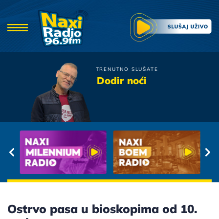
TRENUTNO SLUŠATE
Novi Fosili
Dodir noći
Da Te Ne Volim
Ostrvo pasa u bioskopima od 10.