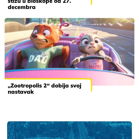
stižu u bioskope od 27.
decembra
„Zootropolis 2“ dobija svoj
nastavak