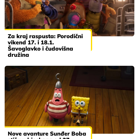
Za kraj raspusta: Porodični
vikend 17. i 18.1.
Šavoglavko i čudovišna
družina
Nove avanture Sunđer Boba