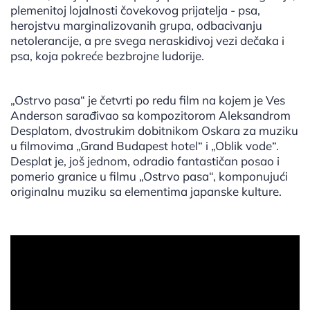
plemenitoj lojalnosti čovekovog prijatelja - psa,
herojstvu marginalizovanih grupa, odbacivanju
netolerancije, a pre svega neraskidivoj vezi dečaka i
psa, koja pokreće bezbrojne ludorije.
„Ostrvo pasa“ je četvrti po redu film na kojem je Ves
Anderson sarađivao sa kompozitorom Aleksandrom
Desplatom, dvostrukim dobitnikom Oskara za muziku
u filmovima „Grand Budapest hotel“ i „Oblik vode“.
Desplat je, još jednom, odradio fantastičan posao i
pomerio granice u filmu „Ostrvo pasa“, komponujući
originalnu muziku sa elementima japanske kulture.