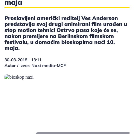
maja
Proslavljeni američki reditelj Ves Anderson
predstavlja svoj drugi animirani film urađen u
stop motion tehnici Ostrvo pasa koje će se,
nakon premijere na Berlinskom filmskom
festivalu, u domaćim bioskopima naći 10.
maja.
30-03-2018
13:11
|
Autor / Izvor: Naxi media-MCF