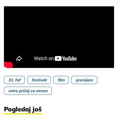
31. faf
festivali
film
premijere
vetre pričaj sa mnom
Pogledaj još