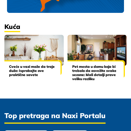
Kuća
Cveće u vazi može da traje
Pet mesta u domu koja bi
duže: Isprobajte ove
trebalo da osvežite svake
praktične savete
sezone: Mali detalji prave
veliku razliku
Top pretraga na Naxi Portalu