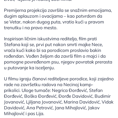
Premijerna projekcija završila se snažnim emocijama,
dugim aplauzom i ovacijama – kao potvrdom da
se Vetar, nakon dugog puta, vratio kući u pravom
trenutku i na pravo mesto.
Inspirisan ličnim iskustvima reditelja, film prati
Stefana koji se, prvi put nakon smrti majke Nece,
vraća kući kako bi sa porodicom proslavio bakin
rođendan. Vođen željom da završi film o majci i da
pomogne povređenom psu, njegov povratak prerasta
u putovanje ka isceljenju.
U filmu igraju članovi rediteljeve porodice, koji zajedno
rade na završetku radova na Necinoj kamp-
prikolici. Uloge tumače: Negrica Đorđević, Stefan
Đorđević, Boško Đorđević, Đorđe Davidović, Budimir
Jovanović, Ljiljana Jovanović, Marina Davidović, Vidak
Davidović, Ana Petrović, Jana Mihajlović, Jakov
Mihajlović i pas Lija.