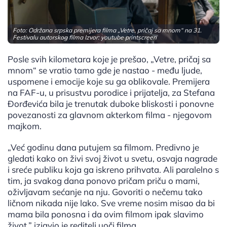
Foto: Održana srpska premijera filma „Vetre, pričaj sa mnom“ na 31.
Festivalu autorskog filma Izvor: youtube printscreen
Posle svih kilometara koje je prešao, „Vetre, pričaj sa
mnom“ se vratio tamo gde je nastao - među ljude,
uspomene i emocije koje su ga oblikovale. Premijera
na FAF-u, u prisustvu porodice i prijatelja, za Stefana
Đorđevića bila je trenutak duboke bliskosti i ponovne
povezanosti za glavnom akterkom filma - njegovom
majkom.
„Već godinu dana putujem sa filmom. Predivno je
gledati kako on živi svoj život u svetu, osvaja nagrade
i sreće publiku koja ga iskreno prihvata. Ali paralelno s
tim, ja svakog dana ponovo pričam priču o mami,
oživljavam sećanje na nju. Govoriti o nečemu tako
ličnom nikada nije lako. Sve vreme nosim misao da bi
mama bila ponosna i da ovim filmom ipak slavimo
život,” izjavio je reditelj uoči filma.