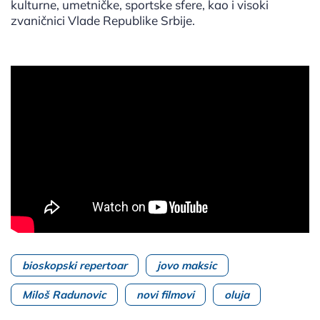
kulturne, umetničke, sportske sfere, kao i visoki
zvaničnici Vlade Republike Srbije.
bioskopski repertoar
jovo maksic
Miloš Radunovic
novi filmovi
oluja