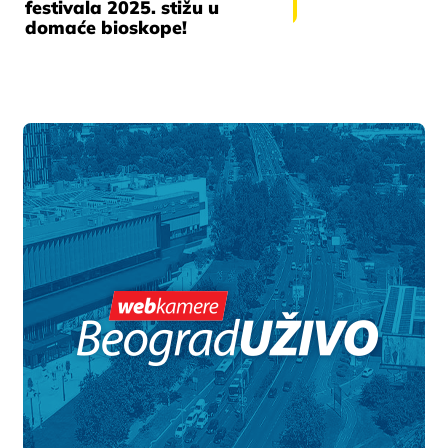
festivala 2025. stižu u
domaće bioskope!