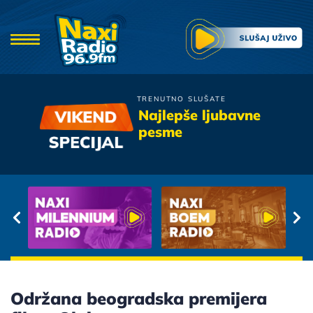
TRENUTNO SLUŠATE
Poslednja Igra
Najlepše ljubavne
Leptira
pesme
Umiru Jeleni
Održana beogradska premijera