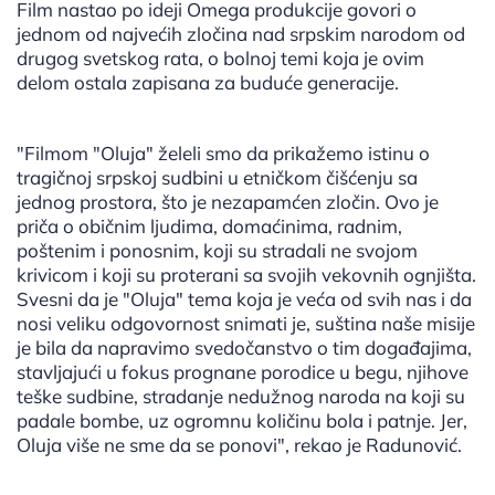
Film nastao po ideji Omega produkcije govori o
jednom od najvećih zločina nad srpskim narodom od
drugog svetskog rata, o bolnoj temi koja je ovim
delom ostala zapisana za buduće generacije.
"Filmom "Oluja" želeli smo da prikažemo istinu o
tragičnoj srpskoj sudbini u etničkom čišćenju sa
jednog prostora, što je nezapamćen zločin. Ovo je
priča o običnim ljudima, domaćinima, radnim,
poštenim i ponosnim, koji su stradali ne svojom
krivicom i koji su proterani sa svojih vekovnih ognjišta.
Svesni da je "Oluja" tema koja je veća od svih nas i da
nosi veliku odgovornost snimati je, suština naše misije
je bila da napravimo svedočanstvo o tim događajima,
stavljajući u fokus prognane porodice u begu, njihove
teške sudbine, stradanje nedužnog naroda na koji su
padale bombe, uz ogromnu količinu bola i patnje. Jer,
Oluja više ne sme da se ponovi", rekao je Radunović.