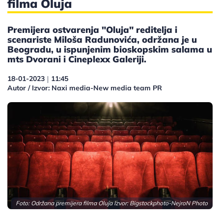
filma Oluja
Premijera ostvarenja "Oluja" reditelja i
scenariste Miloša Radunovića, održana je u
Beogradu, u ispunjenim bioskopskim salama u
mts Dvorani i Cineplexx Galeriji.
18-01-2023
11:45
|
Autor / Izvor: Naxi media-New media team PR
Foto: Održana premijera filma Oluja Izvor: Bigstockphoto-NejroN Photo