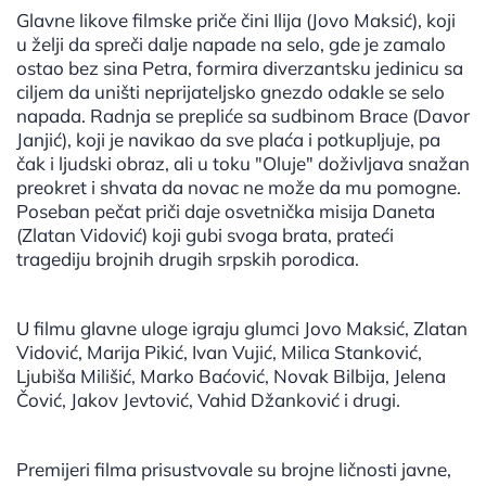
Glavne likove filmske priče čini Ilija (Jovo Maksić), koji
u želji da spreči dalje napade na selo, gde je zamalo
ostao bez sina Petra, formira diverzantsku jedinicu sa
ciljem da uništi neprijateljsko gnezdo odakle se selo
napada. Radnja se prepliće sa sudbinom Brace (Davor
Janjić), koji je navikao da sve plaća i potkupljuje, pa
čak i ljudski obraz, ali u toku "Oluje" doživljava snažan
preokret i shvata da novac ne može da mu pomogne.
Poseban pečat priči daje osvetnička misija Daneta
(Zlatan Vidović) koji gubi svoga brata, prateći
tragediju brojnih drugih srpskih porodica.
U filmu glavne uloge igraju glumci Jovo Maksić, Zlatan
Vidović, Marija Pikić, Ivan Vujić, Milica Stanković,
Ljubiša Milišić, Marko Baćović, Novak Bilbija, Jelena
Čović, Jakov Jevtović, Vahid Džanković i drugi.
Premijeri filma prisustvovale su brojne ličnosti javne,