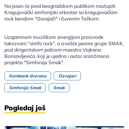
Na jesen će pred beogradskom publikom nastupiti
Kragujevački simfonijski orkestar sa kragujevačkim
rock bendom "Osvajači" i čuvenim Točkom.
Uzajamnom muzičkom sinergijom proizvode
takozvani "simfo rock", a izvešće pesme grupe SMAK,
pod dirigentskom palicom maestra Vojkana
Borisavljevića, koji je ujedno i autor aranžmana
projekta "Simfonija Smak".
Kombank dvorana
Osvajaci
Simfonija Smak
Smak
Pogledaj još