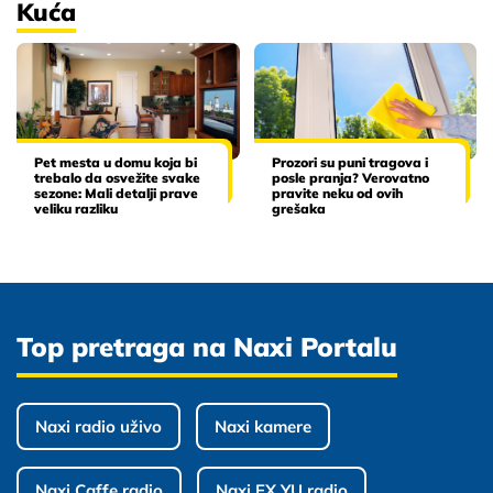
Kuća
Pet mesta u domu koja bi
Prozori su puni tragova i
trebalo da osvežite svake
posle pranja? Verovatno
sezone: Mali detalji prave
pravite neku od ovih
veliku razliku
grešaka
Top pretraga na Naxi Portalu
Naxi radio uživo
Naxi kamere
Naxi Caffe radio
Naxi EX YU radio