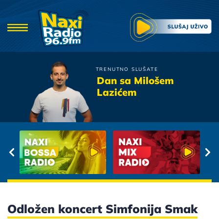
TRENUTNO SLUŠATE
Valentino
Dan sa Milošem
Pile Moje
Lazićem
Odložen koncert Simfonija Smak