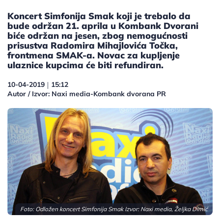
Koncert Simfonija Smak koji je trebalo da
bude održan 21. aprila u Kombank Dvorani
biće održan na jesen, zbog nemogućnosti
prisustva Radomira Mihajlovića Točka,
frontmena SMAK-a. Novac za kupljenje
ulaznice kupcima će biti refundiran.
10-04-2019
15:12
|
Autor / Izvor: Naxi media-Kombank dvorana PR
Foto: Odložen koncert Simfonija Smak Izvor: Naxi media, Željka Dimić