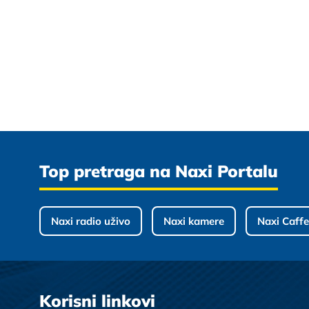
Top pretraga na Naxi Portalu
Naxi radio uživo
Naxi kamere
Naxi Caffe
Korisni linkovi