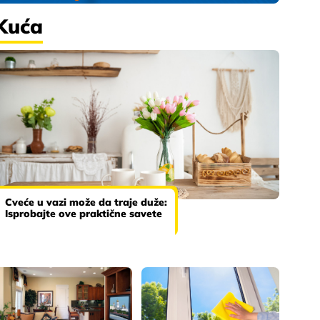
Kuća
Cveće u vazi može da traje duže:
Isprobajte ove praktične savete