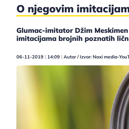
O njegovim imitacijam
Glumac-imitator Džim Meskimen o
imitacijama brojnih poznatih ličn
06-11-2019
14:09
Autor / Izvor: Naxi media-Yo
|
|