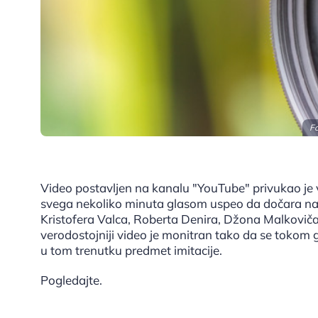
Fo
Video postavljen na kanalu "YouTube" privukao je v
svega nekoliko minuta glasom uspeo da dočara na
Kristofera Valca, Roberta Denira, Džona Malkoviča
verodostojniji video je monitran tako da se tokom gl
u tom trenutku predmet imitacije.
Pogledajte.