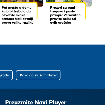
Pet mesta u domu
Prozori su puni
koja bi trebalo da
tragova i posle
osvežite svake
pranja? Verovatno
sezone: Mali detalji
pravite neku od
prave veliku razliku
ovih grešaka
grade
Kako da slušam Naxi?
Preuzmite Naxi Player