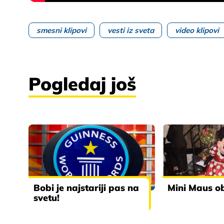
smesni klipovi
vesti iz sveta
video klipovi
Pogledaj još
Bobi je najstariji pas na
Mini Maus ob
svetu!