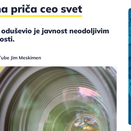
a priča ceo svet
duševio je javnost neodoljivim
osti.
uTube Jim Meskimen