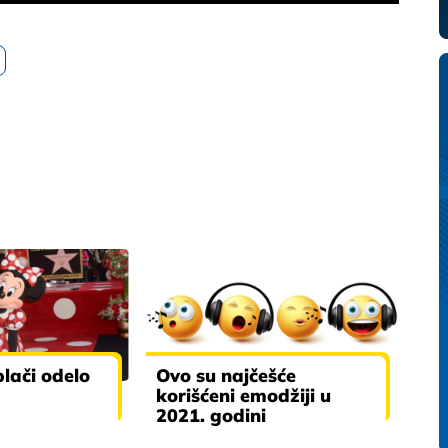
lači odelo
Ovo su najčešće
korišćeni emodžiji u
2021. godini