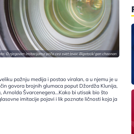
to: O njegovim imitacijama priča ceo svet Izvor:
Bigstock/ gan chaonan
eliku pažnju medija i postao viralan, a u njemu je u
čin govora brojnih glumaca poput Džordža Klunija,
, Arnolda Švarcenegera...Kako bi utisak bio što
asovne imitacije pojavi i lik poznate ličnosti koja ja