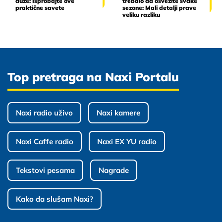
duže: Isprobajte ove
trebalo da osvežite svake
praktične savete
sezone: Mali detalji prave
veliku razliku
Top pretraga na Naxi Portalu
Naxi radio uživo
Naxi kamere
Naxi Caffe radio
Naxi EX YU radio
Tekstovi pesama
Nagrade
Kako da slušam Naxi?