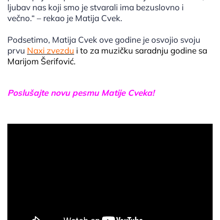
ljubav nas koji smo je stvarali ima bezuslovno i
večno.“ – rekao je Matija Cvek.
Podsetimo, Matija Cvek ove godine je osvojio svoju
prvu
Naxi zvezdu
i to za muzičku saradnju godine sa
Marijom Šerifović.
Poslušajte novu pesmu Matije Cveka!