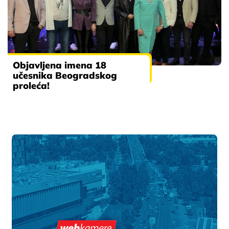
Objavljena imena 18
učesnika Beogradskog
proleća!