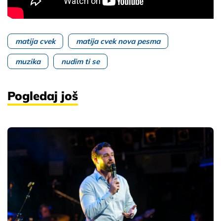
matija cvek
matija cvek nova pesma
muzika
nudim ti se
Pogledaj još