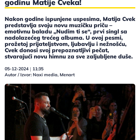
godinu Matije Cveka!
Nakon godine ispunjene uspesima, Matija Cvek
predstavlja svoju novu muzičku priču –
emotivnu baladu „Nudim ti se“, prvi singl sa
nadolazećeg trećeg albuma. U ovoj pesmi,
prožetoj prijateljstvom, ljubavlju i nežnošću,
Cvek donosi svoj prepoznatljivi pečat,
stvarajući novu himnu za sve zaljubljene duše.
05-12-2024
11:35
|
Autor / Izvor: Naxi media, Menart