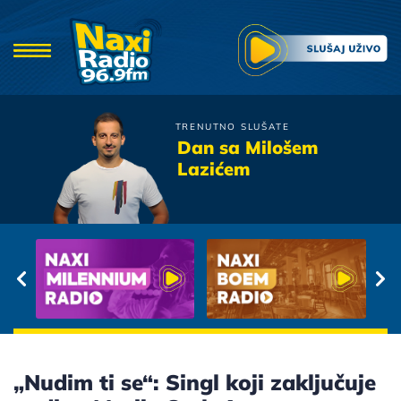
TRENUTNO SLUŠATE
Prljavo Kazaliste
Dan sa Milošem
Ne zovi mama doktora
Lazićem
„Nudim ti se“: Singl koji zaključuje