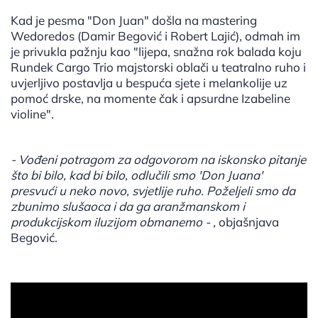
Kad je pesma "Don Juan" došla na mastering
Wedoredos (Damir Begović i Robert Lajić), odmah im
je privukla pažnju kao "lijepa, snažna rok balada koju
Rundek Cargo Trio majstorski oblači u teatralno ruho i
uvjerljivo postavlja u bespuća sjete i melankolije uz
pomoć drske, na momente čak i apsurdne Izabeline
violine".
- Vođeni potragom za odgovorom na iskonsko pitanje
što bi bilo, kad bi bilo, odlučili smo 'Don Juana'
presvući u neko novo, svjetlije ruho. Poželjeli smo da
zbunimo slušaoca i da ga aranžmanskom i
produkcijskom iluzijom obmanemo - ,
objašnjava
Begović.