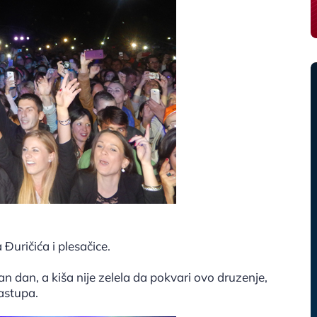
Đuričića i plesačice.
 dan, a kiša nije zelela da pokvari ovo druzenje,
astupa.