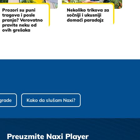
Prozori su puni
Nekoliko trikova za
tragova i posle
sočniji i ukusniji
pranja? Verovatno
domaći paradajz
pravite neku od
ovih grešaka
grade
Kako da slušam Naxi?
Preuzmite Naxi Player