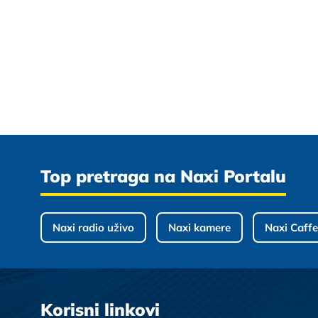
Top pretraga na Naxi Portalu
Naxi radio uživo
Naxi kamere
Naxi Caffe
Korisni linkovi