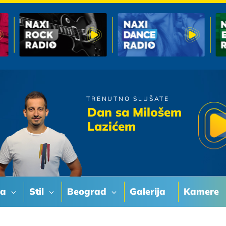
TRENUTNO SLUŠATE
Tose i Antonija
Dan sa Milošem
Volim osmjeh tvoj
Lazićem
va
Stil
Beograd
Galerija
Kamere