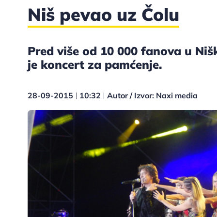
Niš pevao uz Čolu
Pred više od 10 000 fanova u Niš
je koncert za pamćenje.
28-09-2015
10:32
Autor / Izvor: Naxi media
|
|