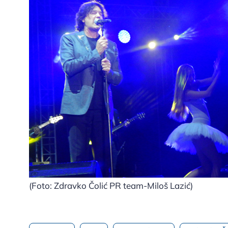
(Foto: Zdravko Čolić PR team-Miloš Lazić)