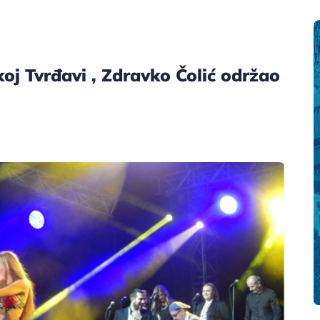
koj Tvrđavi , Zdravko Čolić održao