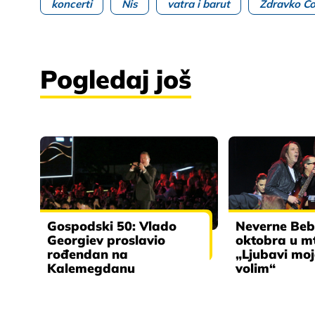
koncerti
Nis
vatra i barut
Zdravko Čo
Pogledaj još
Gospodski 50: Vlado
Neverne Beb
Georgiev proslavio
oktobra u m
rođendan na
„Ljubavi moj
Kalemegdanu
volim“