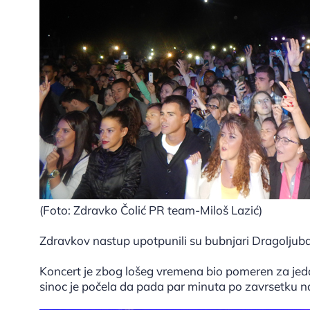
(Foto: Zdravko Čolić PR team-Miloš Lazić)
Zdravkov nastup upotpunili su bubnjari Dragoljuba 
Koncert je zbog lošeg vremena bio pomeren za jedan
sinoc je počela da pada par minuta po zavrsetku n