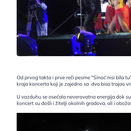
Od prvog takta i prve reči pesme "Sinoć nisi bila t
kraja koncerta koji je zajedno sa dva bisa trajao vis
U vazduhu se osećala neverovatna energija dok su se
koncert su došli i žitelji okolnih gradova, ali i obo