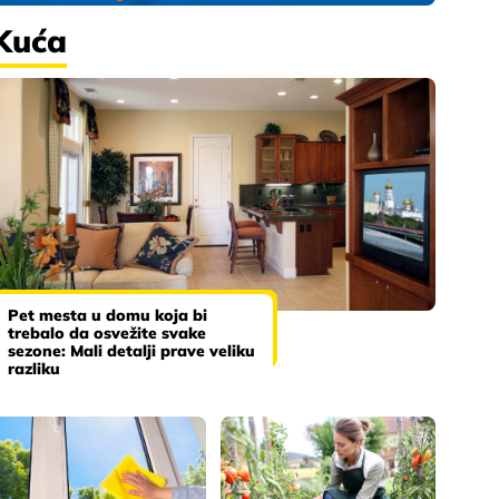
Kuća
Pet mesta u domu koja bi
trebalo da osvežite svake
sezone: Mali detalji prave veliku
razliku