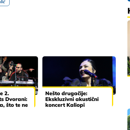
lić
e 2.
Nešto drugačije:
ts Dvorani:
Ekskluzivni akustični
a, što te ne
koncert Kaliopi