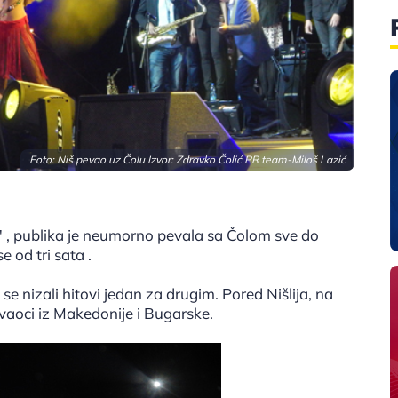
Foto: Niš pevao uz Čolu Izvor: Zdravko Čolić PR team-Miloš Lazić
u" , publika je neumorno pevala sa Čolom sve do
e od tri sata .
 nizali hitovi jedan za drugim. Pored Nišlija, na
žavaoci iz Makedonije i Bugarske.