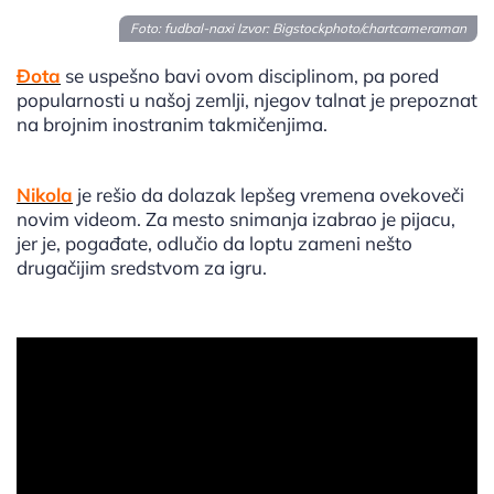
Foto: fudbal-naxi Izvor:
Bigstockphoto/chartcameraman
Đota
se uspešno bavi ovom disciplinom, pa pored
popularnosti u našoj zemlji, njegov talnat je prepoznat
na brojnim inostranim takmičenjima.
Nikola
je rešio da dolazak lepšeg vremena ovekoveči
novim videom. Za mesto snimanja izabrao je pijacu,
jer je, pogađate, odlučio da loptu zameni nešto
drugačijim sredstvom za igru.