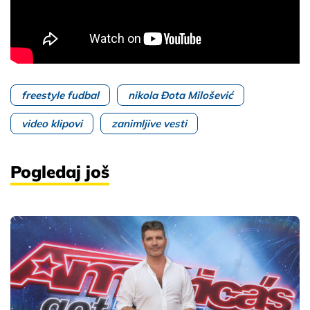
freestyle fudbal
nikola Đota Milošević
video klipovi
zanimljive vesti
Pogledaj još