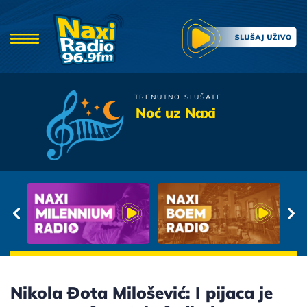
TRENUTNO SLUŠATE
Generacija 5
Noć uz Naxi
Ti Samo Budi Dovoljno
Daleko
Nikola Đota Milošević: I pijaca je