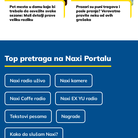
Pet mesta u domu koja bi
Prozori su puni tragova i
trebalo da osvežite svake
posle pranja? Verovatno
sezone: Mali detalji prave
pravite neku od ovih
veliku razliku
grešaka
Top pretraga na Naxi Portalu
Naxi radio uživo
Naxi kamere
Naxi Caffe radio
Naxi EX YU radio
Tekstovi pesama
Nagrade
Kako da slušam Naxi?