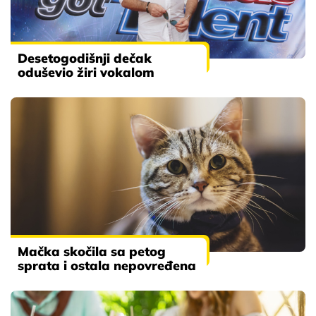
Desetogodišnji dečak
oduševio žiri vokalom
Mačka skočila sa petog
sprata i ostala nepovređena