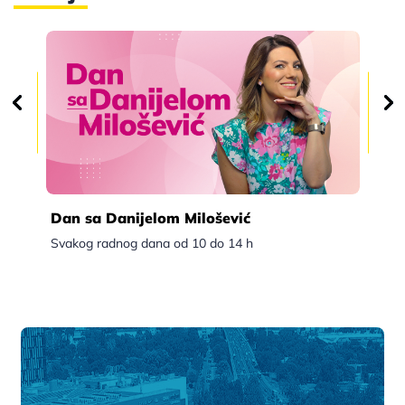
Dan sa Danijelom Milošević
Po
Svakog radnog dana od 10 do 14 h
Sva