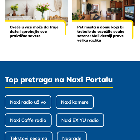
Cveće u vazi može da traje
Pet mesta u domu koja bi
duže: Isprobajte ove
trebalo da osvežite svake
praktične savete
sezone: Mali detalji prave
veliku razliku
Top pretraga na Naxi Portalu
Naxi radio uživo
Naxi kamere
Naxi Caffe radio
Naxi EX YU radio
Tekstovi pesama
Nagrade