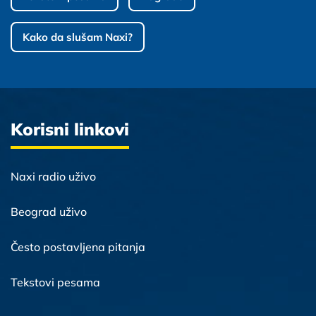
Kako da slušam Naxi?
Korisni linkovi
Naxi radio uživo
Beograd uživo
Često postavljena pitanja
Tekstovi pesama