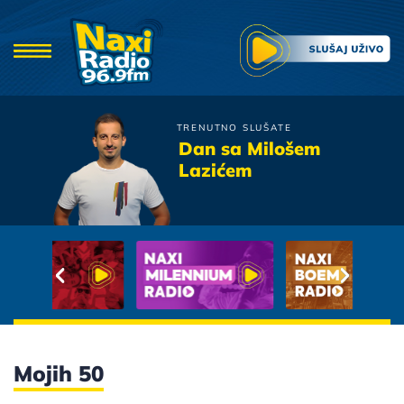
TRENUTNO SLUŠATE
Piloti
Dan sa Milošem
Kada sanjamo
Lazićem
Mojih 50