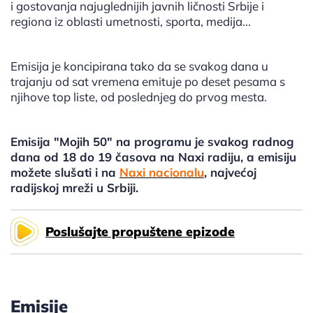
i gostovanja najuglednijih javnih ličnosti Srbije i
regiona iz oblasti umetnosti, sporta, medija...
Emisija je koncipirana tako da se svakog dana u
trajanju od sat vremena emituje po deset pesama s
njihove top liste, od poslednjeg do prvog mesta.
Emisija "Mojih 50" na programu je svakog radnog
dana od 18 do 19 časova na Naxi radiju, a emisiju
možete slušati i na
Naxi nacionalu
, najvećoj
radijskoj mreži u Srbiji.
Poslušajte propuštene epizode
Emisije