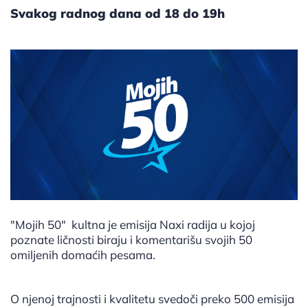
Svakog radnog dana od 18 do 19h
"Mojih 50" kultna je emisija Naxi radija u kojoj
poznate ličnosti biraju i komentarišu svojih 50
omiljenih domaćih pesama.
O njenoj trajnosti i kvalitetu svedoči preko 500 emisija