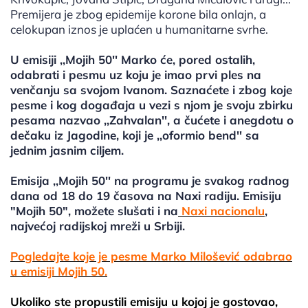
Premijera je zbog epidemije korone bila onlajn, a
celokupan iznos je uplaćen u humanitarne svrhe.
U emisiji ,,Mojih 50'' Marko će, pored ostalih,
odabrati i pesmu uz koju je imao prvi ples na
venčanju sa svojom Ivanom. Saznaćete i zbog koje
pesme i kog događaja u vezi s njom je svoju zbirku
pesama nazvao ,,Zahvalan'', a čućete i anegdotu o
dečaku iz Jagodine, koji je ,,oformio bend'' sa
jednim jasnim ciljem.
Emisija ,,Mojih 50'' na programu je svakog radnog
dana od 18 do 19 časova na Naxi radiju. Emisiju
"Mojih 50", možete slušati i na
Naxi nacionalu
,
najvećoj radijskoj mreži u Srbiji.
Pogledajte koje je pesme Marko Milošević odabrao
u emisiji Mojih 50.
Ukoliko ste propustili emisiju u kojoj je gostovao,