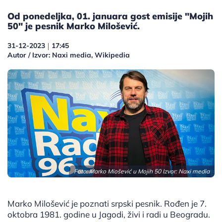
Od ponedeljka, 01. januara gost emisije "Mojih
50" je pesnik Marko Milošević.
31-12-2023
17:45
|
Autor / Izvor: Naxi media, Wikipedia
Foto: Marko Miošević u Mojih 50 Izvor: Naxi media
Marko Milošević je poznati srpski pesnik. Rođen je 7.
oktobra 1981. godine u Jagodi, živi i radi u Beogradu.