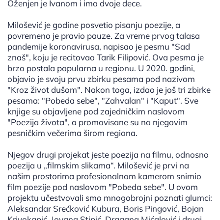
Oženjen je Ivanom i ima dvoje dece.
Milošević je godine posvetio pisanju poezije, a
povremeno je pravio pauze. Za vreme prvog talasa
pandemije koronavirusa, napisao je pesmu "Sad
znaš", koju je recitovao Tarik Filipović. Ova pesma je
brzo postala popularna u regionu. U 2020. godini,
objavio je svoju prvu zbirku pesama pod nazivom
"Kroz život dušom". Nakon toga, izdao je još tri zbirke
pesama: "Pobeda sebe", "Zahvalan" i "Kaput". Sve
knjige su objavljene pod zajedničkim naslovom
"Poezija života", a promovisane su na njegovim
pesničkim večerima širom regiona.
Njegov drugi projekat jeste poezija na filmu, odnosno
poezija u „filmskim slikama“. Milošević je prvi na
našim prostorima profesionalnom kamerom snimio
film poezije pod naslovom "Pobeda sebe". U ovom
projektu učestvovali smo mnogobrojni poznati glumci:
Aleksandar Srećković Kubura, Boris Pingović, Bojan
Krivokapić, Jovana Stipić, Dragana Mićalović i drugi...