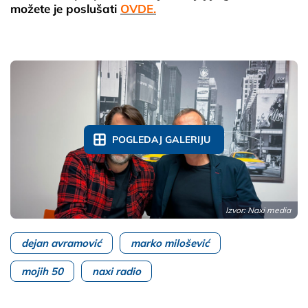
možete je poslušati
OVDE.
POGLEDAJ GALERIJU
Izvor: Naxi media
dejan avramović
marko milošević
mojih 50
naxi radio