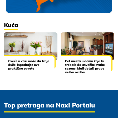
Kuća
Cveće u vazi može da traje
Pet mesta u domu koja bi
duže: Isprobajte ove
trebalo da osvežite svake
praktične savete
sezone: Mali detalji prave
veliku razliku
Top pretraga na Naxi Portalu