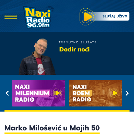
TRENUTNO SLUŠATE
Oliver Dragojevic
Dodir noći
Molitva Za Magdalenu
Marko Milošević u Mojih 50