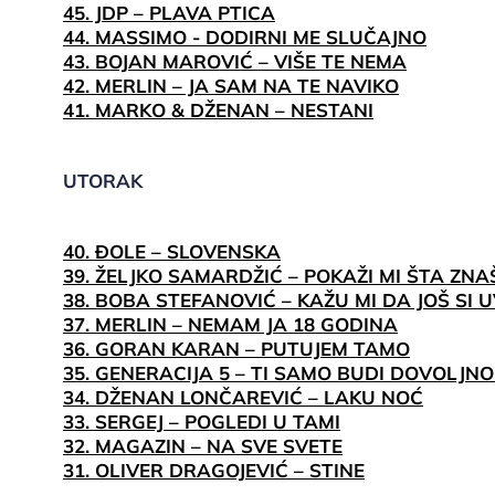
45. JDP – PLAVA PTICA
44. MASSIMO - DODIRNI ME SLUČAJNO
43. BOJAN MAROVIĆ – VIŠE TE NEMA
42. MERLIN – JA SAM NA TE NAVIKO
41. MARKO & DŽENAN – NESTANI
UTORAK
40. ĐOLE – SLOVENSKA
39. ŽELJKO SAMARDŽIĆ – POKAŽI MI ŠTA ZNA
38. BOBA STEFANOVIĆ – KAŽU MI DA JOŠ SI
37. MERLIN – NEMAM JA 18 GODINA
36. GORAN KARAN – PUTUJEM TAMO
35. GENERACIJA 5 – TI SAMO BUDI DOVOLJN
34. DŽENAN LONČAREVIĆ – LAKU NOĆ
33. SERGEJ – POGLEDI U TAMI
32. MAGAZIN – NA SVE SVETE
31. OLIVER DRAGOJEVIĆ – STINE