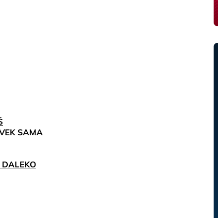
Š
 UVEK SAMA
O DALEKO