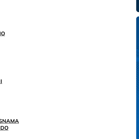
NO
I
 USNAMA
NDO