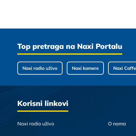
Top pretraga na Naxi Portalu
Naxi radio uživo
Naxi kamere
Naxi Caffe
Korisni linkovi
Naxi radio uživo
O nama