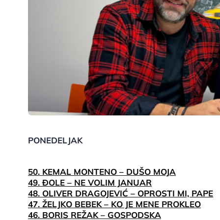
PONEDELJAK
50. KEMAL MONTENO – DUŠO MOJA
49. ĐOLE – NE VOLIM JANUAR
48. OLIVER DRAGOJEVIĆ – OPROSTI MI, PAPE
47. ŽELJKO BEBEK – KO JE MENE PROKLEO
46. BORIS REŽAK – GOSPODSKA