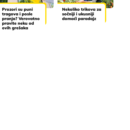
Prozori su puni
Nekoliko trikova za
tragova i posle
sočniji i ukusniji
pranja? Verovatno
domaći paradajz
pravite neku od
ovih grešaka