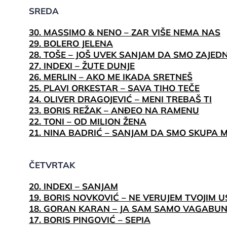
SREDA
30. MASSIMO & NENO – ZAR VIŠE NEMA NAS
29. BOLERO JELENA
28. TOŠE – JOŠ UVEK SANJAM DA SMO ZAJED
27. INDEXI – ŽUTE DUNJE
26. MERLIN – AKO ME IKADA SRETNEŠ
25. PLAVI ORKESTAR – SAVA TIHO TEČE
24. OLIVER DRAGOJEVIĆ – MENI TREBAŠ TI
23. BORIS REŽAK – ANĐEO NA RAMENU
22. TONI – OD MILION ŽENA
21. NINA BADRIĆ – SANJAM DA SMO SKUPA M
ČETVRTAK
20. INDEXI – SANJAM
19. BORIS NOVKOVIĆ – NE VERUJEM TVOJIM
18. GORAN KARAN – JA SAM SAMO VAGABU
17. BORIS PINGOVIĆ – SEPIA