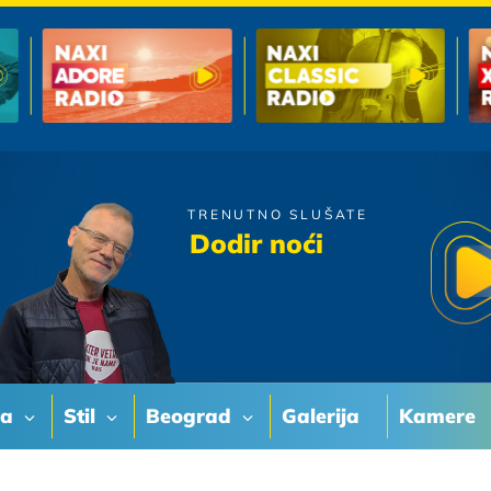
TRENUTNO SLUŠATE
Zdravko Colic
Dodir noći
Lose Vino
va
Stil
Beograd
Galerija
Kamere