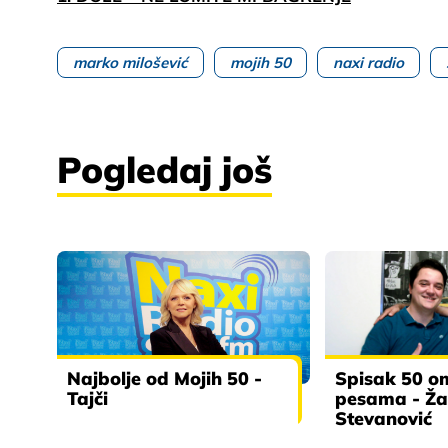
marko milošević
mojih 50
naxi radio
Pogledaj još
Najbolje od Mojih 50 -
Spisak 50 om
Tajči
pesama - Ža
Stevanović