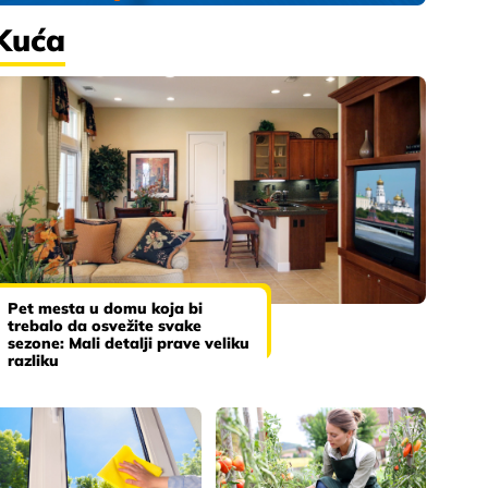
Kuća
Pet mesta u domu koja bi
trebalo da osvežite svake
sezone: Mali detalji prave veliku
razliku