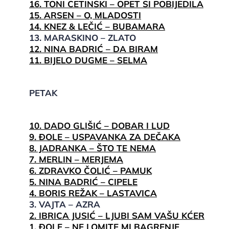
16. TONI CETINSKI – OPET SI POBIJEDILA
15. ARSEN – O, MLADOSTI
14. KNEZ & LEČIĆ – BUBAMARA
13. MARASKINO – ZLATO
12. NINA BADRIĆ – DA BIRAM
11. BIJELO DUGME – SELMA
PETAK
10. DADO GLIŠIĆ – DOBAR I LUD
9. ĐOLE – USPAVANKA ZA DEČAKA
8. JADRANKA – ŠTO TE NEMA
7. MERLIN – MERJEMA
6. ZDRAVKO ČOLIĆ – PAMUK
5. NINA BADRIĆ – CIPELE
4. BORIS REŽAK – LASTAVICA
3. VAJTA – AZRA
2. IBRICA JUSIĆ – LJUBI SAM VAŠU KĆER
1. ĐOLE – NE LOMITE MI BAGRENJE