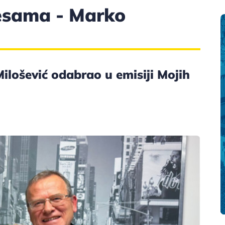
pesama - Marko
ilošević odabrao u emisiji Mojih