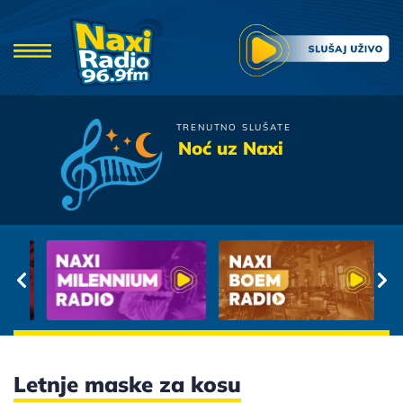
TRENUTNO SLUŠATE
Zabranjeno Pusenje
Noć uz Naxi
Djevojcice Kojima Mirise
Koza
Letnje maske za kosu