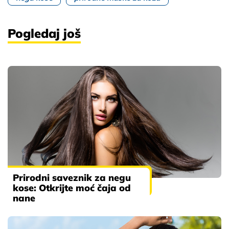
Pogledaj još
Prirodni saveznik za negu
kose: Otkrijte moć čaja od
nane