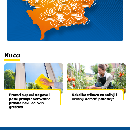
Kuća
Prozori su puni tragova i
Nekoliko trikova za sočniji i
posle pranja? Verovatno
ukusniji domaći paradajz
pravite neku od ovih
grešaka