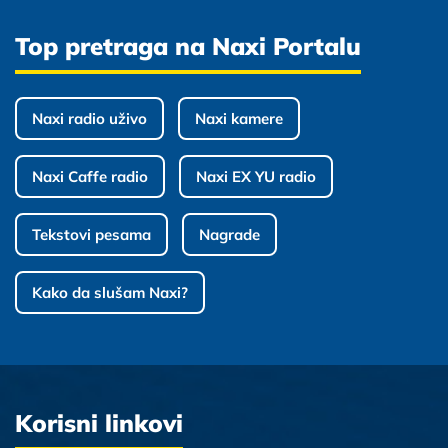
Top pretraga na Naxi Portalu
Naxi radio uživo
Naxi kamere
Naxi Caffe radio
Naxi EX YU radio
Tekstovi pesama
Nagrade
Kako da slušam Naxi?
Korisni linkovi