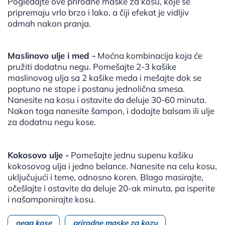
Pogledajte ove prirodne maske za kosu, koje se
pripremaju vrlo brzo i lako, a čiji efekat je vidljiv
odmah nakon pranja.
Maslinovo ulje i med -
Moćna kombinacija koja će
pružiti dodatnu negu. Pomešajte 2-3 kašike
maslinovog ulja sa 2 kašike meda i mešajte dok se
poptuno ne stope i postanu jednolična smesa.
Nanesite na kosu i ostavite da deluje 30-60 minuta.
Nakon toga nanesite šampon, i dodajte balsam ili ulje
za dodatnu negu kose.
Kokosovo ulje -
Pomešajte jednu supenu kašiku
kokosovog ulja i jedno belance. Nanesite na celu kosu,
uključujući i teme, odnosno koren. Blago masirajte,
očešlajte i ostavite da deluje 20-ak minuta, pa isperite
i našamponirajte kosu.
nega kose
prirodne maske za kozu