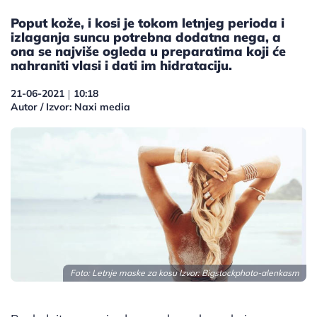
Poput kože, i kosi je tokom letnjeg perioda i
izlaganja suncu potrebna dodatna nega, a
ona se najviše ogleda u preparatima koji će
nahraniti vlasi i dati im hidrataciju.
21-06-2021
10:18
|
Autor / Izvor: Naxi media
Foto: Letnje maske za kosu Izvor: Bigstockphoto-alenkasm